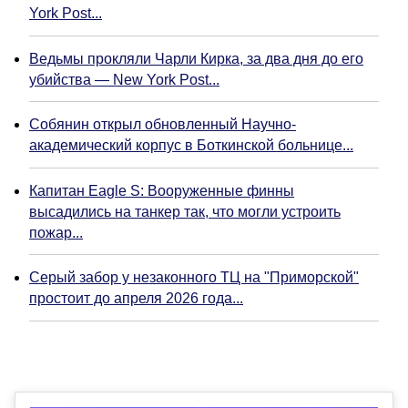
York Post...
Ведьмы прокляли Чарли Кирка, за два дня до его
убийства — New York Post...
Собянин открыл обновленный Научно-
академический корпус в Боткинской больнице...
Капитан Eagle S: Вооруженные финны
высадились на танкер так, что могли устроить
пожар...
Серый забор у незаконного ТЦ на "Приморской"
простоит до апреля 2026 года...