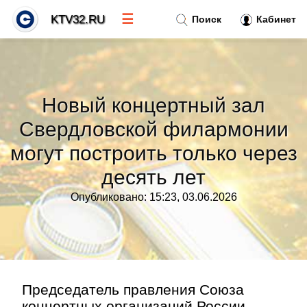
☰
KTV32.RU
Поиск
Кабинет
Новости
»
Новый концертный зал
Тренды новостей
»
Свердловской филармонии
могут построить только через
Рубрики
»
десять лет
Правила
»
Опубликовано: 15:23, 03.06.2026
Контакт
»
Председатель правления Союза
концертных организаций России