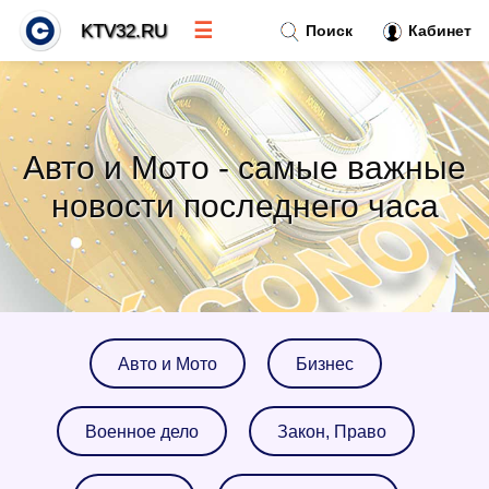
☰
KTV32.RU
Поиск
Кабинет
Новости
»
Авто и Мото - самые важные
Тренды новостей
»
новости последнего часа
Рубрики
»
Правила
»
Авто и Мото
Бизнес
Контакт
»
Военное дело
Закон, Право