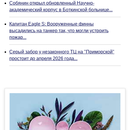
Собянин открыл обновленный Научно-
академический корпус в Боткинской больнице...
Капитан Eagle S: Вооруженные финны
высадились на танкер так, что могли устроить
пожар...
Серый забор у незаконного ТЦ на "Приморской"
простоит до апреля 2026 года...