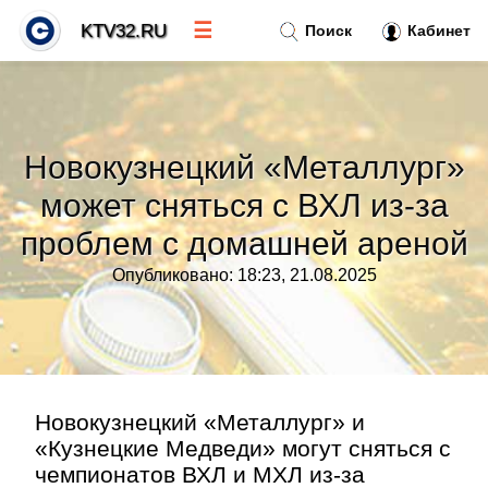
☰
KTV32.RU
Поиск
Кабинет
Новости
»
Новокузнецкий «Металлург»
Тренды новостей
»
может сняться с ВХЛ из‑за
проблем с домашней ареной
Рубрики
»
Опубликовано: 18:23, 21.08.2025
Правила
»
Контакт
»
Новокузнецкий «Металлург» и
«Кузнецкие Медведи» могут сняться с
чемпионатов ВХЛ и МХЛ из‑за