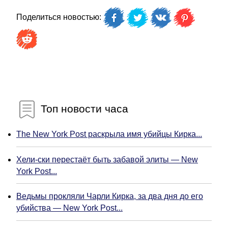
Поделиться новостью:
Топ новости часа
The New York Post раскрыла имя убийцы Кирка...
Хели-ски перестаёт быть забавой элиты — New
York Post...
Ведьмы прокляли Чарли Кирка, за два дня до его
убийства — New York Post...