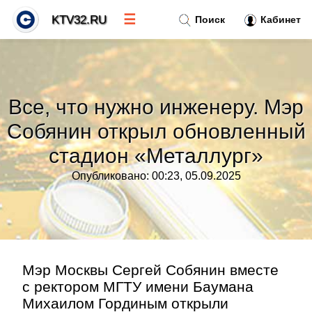
☰
KTV32.RU
Поиск
Кабинет
Новости
»
Все, что нужно инженеру. Мэр
Тренды новостей
»
Собянин открыл обновленный
стадион «Металлург»
Рубрики
»
Опубликовано: 00:23, 05.09.2025
Правила
»
Контакт
»
Мэр Москвы Сергей Собянин вместе
с ректором МГТУ имени Баумана
Михаилом Гординым открыли