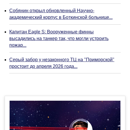
Собянин открыл обновленный Научно-
академический корпус в Боткинской больнице...
Капитан Eagle S: Вооруженные финны
высадились на танкер так, что могли устроить
пожар...
Серый забор у незаконного ТЦ на "Приморской"
простоит до апреля 2026 года...