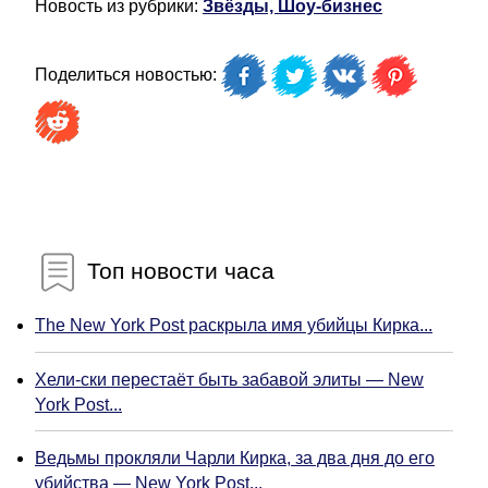
Новость из рубрики:
Звёзды, Шоу-бизнес
Поделиться новостью:
Топ новости часа
The New York Post раскрыла имя убийцы Кирка...
Хели-ски перестаёт быть забавой элиты — New
York Post...
Ведьмы прокляли Чарли Кирка, за два дня до его
убийства — New York Post...