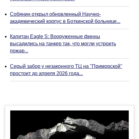
Собянин открыл обновленный Научно-
академический корпус в Боткинской больнице...
Капитан Eagle S: Вооруженные финны
высадились на танкер так, что могли устроить
пожар...
Серый забор у незаконного ТЦ на "Приморской"
простоит до апреля 2026 года...