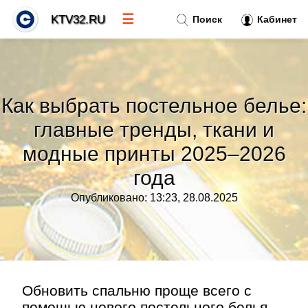
☰
KTV32.RU
Поиск
Кабинет
Новости
»
Как выбрать постельное белье:
Тренды новостей
»
главные тренды, ткани и
модные принты 2025–2026
Рубрики
»
года
Правила
»
Опубликовано: 13:23, 28.08.2025
Контакт
»
Обновить спальню проще всего с
помощью нового постельного белья.