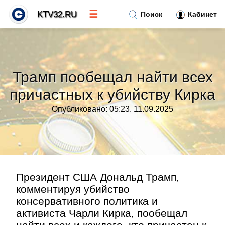
☰
KTV32.RU
Поиск
Кабинет
Новости
»
Трамп пообещал найти всех
Тренды новостей
»
причастных к убийству Кирка
Опубликовано: 05:23, 11.09.2025
Рубрики
»
Правила
»
Контакт
»
Президент США Дональд Трамп,
комментируя убийство
консервативного политика и
активиста Чарли Кирка, пообещал