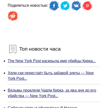
Поделиться новостью:
Топ новости часа
The New York Post раскрыла имя убийцы Кирка...
Хели-ски перестаёт быть забавой элиты — New
York Post...
Ведьмы прокляли Чарли Кирка, за два дня до его
убийства — New York Post...
Собянин открыл обновленный Научно-