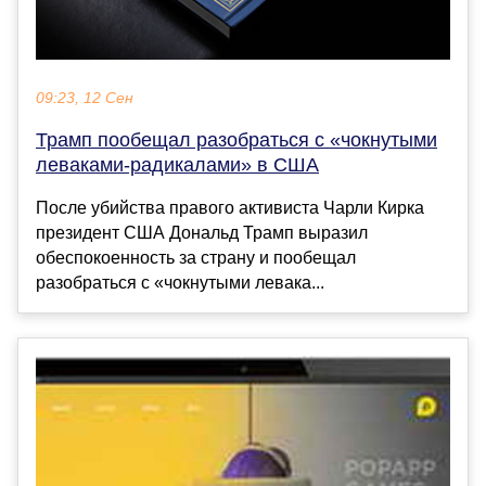
09:23, 12 Сен
Трамп пообещал разобраться с «чокнутыми
леваками-радикалами» в США
После убийства правого активиста Чарли Кирка
президент США Дональд Трамп выразил
обеспокоенность за страну и пообещал
разобраться с «чокнутыми левака...