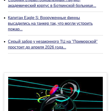
академический корпус в Боткинской больнице...
Капитан Eagle S: Вооруженные финны
высадились на танкер так, что могли устроить
пожар...
Серый забор у незаконного ТЦ на "Приморской"
простоит до апреля 2026 года...