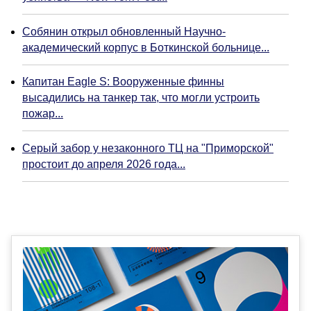
Собянин открыл обновленный Научно-
академический корпус в Боткинской больнице...
Капитан Eagle S: Вооруженные финны
высадились на танкер так, что могли устроить
пожар...
Серый забор у незаконного ТЦ на "Приморской"
простоит до апреля 2026 года...