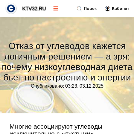
☰
KTV32.RU
Поиск
Кабинет
Новости
»
Отказ от углеводов кажется
Тренды новостей
»
логичным решением — а зря:
почему низкоуглеводная диета
Рубрики
»
бьет по настроению и энергии
Правила
»
Опубликовано: 03:23, 03.12.2025
Контакт
»
Многие ассоциируют углеводы
исключительно с «пустыми»