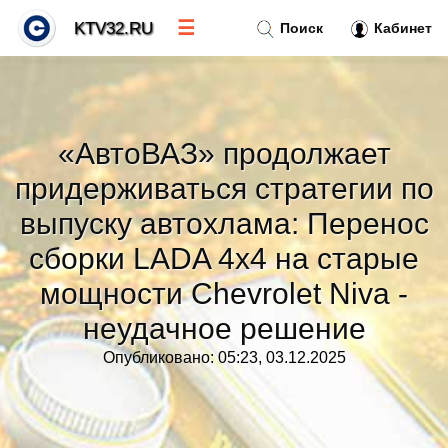
☰
KTV32.RU
Поиск
Кабинет
Новости
»
«АвтоВАЗ» продолжает
Тренды новостей
»
придерживаться стратегии по
выпуску автохлама: Перенос
Рубрики
»
сборки LADA 4x4 на старые
мощности Chevrolet Niva -
Правила
»
неудачное решение
Контакт
»
Опубликовано: 05:23, 03.12.2025