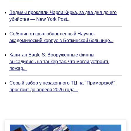
Ведьмы прокляли Чарли Кирка, за два дня до его
убийства — New York Post...
Собянин открыл обновленный Научно-
академический корпус в Боткинской больнице...
Капитан Eagle S: Вооруженные финны
высадились на танкер так, что могли устроить
пожар...
Серый забор у незаконного ТЦ на "Приморской"
простоит до апреля 2026 года...