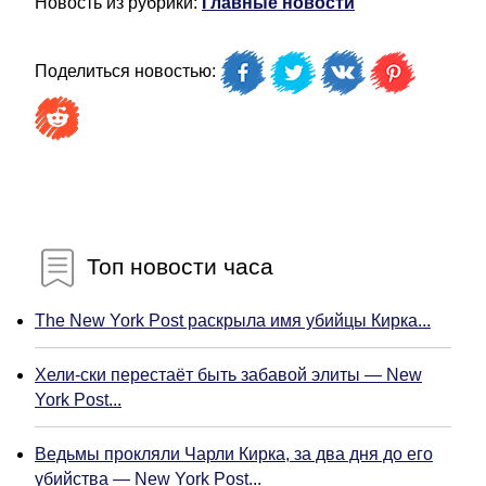
Новость из рубрики:
Главные новости
Поделиться новостью:
Топ новости часа
The New York Post раскрыла имя убийцы Кирка...
Хели-ски перестаёт быть забавой элиты — New
York Post...
Ведьмы прокляли Чарли Кирка, за два дня до его
убийства — New York Post...