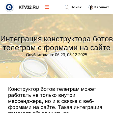
☰
KTV32.RU
Поиск
Кабинет
Новости
»
Интеграция конструктора ботов
Тренды новостей
»
телеграм с формами на сайте
Опубликовано: 06:23, 03.12.2025
Рубрики
»
Правила
»
Контакт
»
Конструктор ботов телеграм может
работать не только внутри
мессенджера, но и в связке с веб-
формами на сайте. Такая интеграция