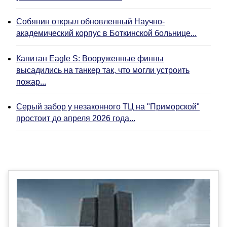
Собянин открыл обновленный Научно-
академический корпус в Боткинской больнице...
Капитан Eagle S: Вооруженные финны
высадились на танкер так, что могли устроить
пожар...
Серый забор у незаконного ТЦ на "Приморской"
простоит до апреля 2026 года...