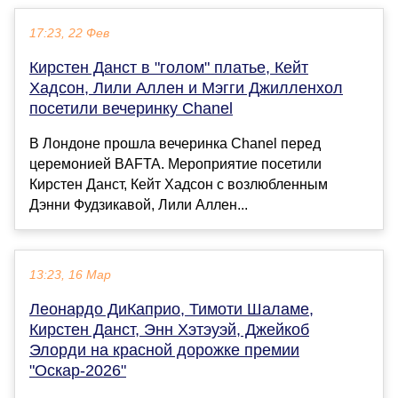
17:23, 22 Фев
Кирстен Данст в "голом" платье, Кейт
Хадсон, Лили Аллен и Мэгги Джилленхол
посетили вечеринку Chanel
В Лондоне прошла вечеринка Chanel перед
церемонией BAFTA. Мероприятие посетили
Кирстен Данст, Кейт Хадсон с возлюбленным
Дэнни Фудзикавой, Лили Аллен...
13:23, 16 Мар
Леонардо ДиКаприо, Тимоти Шаламе,
Кирстен Данст, Энн Хэтэуэй, Джейкоб
Элорди на красной дорожке премии
"Оскар-2026"