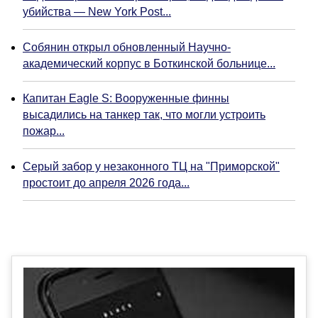
убийства — New York Post...
Собянин открыл обновленный Научно-
академический корпус в Боткинской больнице...
Капитан Eagle S: Вооруженные финны
высадились на танкер так, что могли устроить
пожар...
Серый забор у незаконного ТЦ на "Приморской"
простоит до апреля 2026 года...