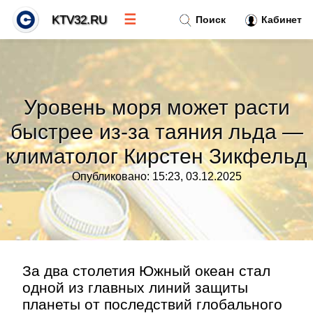
☰
KTV32.RU
Поиск
Кабинет
Новости
»
Уровень моря может расти
Тренды новостей
»
быстрее из-за таяния льда —
климатолог Кирстен Зикфельд
Рубрики
»
Опубликовано: 15:23, 03.12.2025
Правила
»
Контакт
»
За два столетия Южный океан стал
одной из главных линий защиты
планеты от последствий глобального