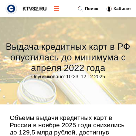
☰
KTV32.RU
Поиск
Кабинет
Новости
»
Выдача кредитных карт в РФ
Тренды новостей
»
опустилась до минимума с
апреля 2022 года
Рубрики
»
Опубликовано: 10:23, 12.12.2025
Правила
»
Контакт
»
Объемы выдачи кредитных карт в
России в ноябре 2025 года снизились
до 129,5 млрд рублей, достигнув