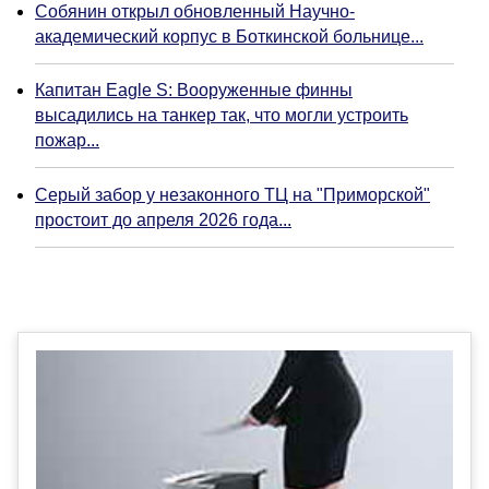
Собянин открыл обновленный Научно-
академический корпус в Боткинской больнице...
Капитан Eagle S: Вооруженные финны
высадились на танкер так, что могли устроить
пожар...
Серый забор у незаконного ТЦ на "Приморской"
простоит до апреля 2026 года...