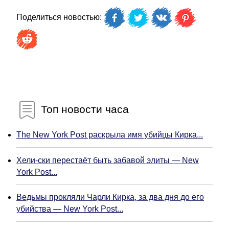
Поделиться новостью:
Топ новости часа
The New York Post раскрыла имя убийцы Кирка...
Хели-ски перестаёт быть забавой элиты — New
York Post...
Ведьмы прокляли Чарли Кирка, за два дня до его
убийства — New York Post...