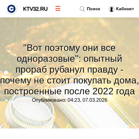
☰
KTV32.RU
Поиск
Кабинет
Новости
»
"Вот поэтому они все
Тренды новостей
»
одноразовые": опытный
прораб рубанул правду -
Рубрики
»
почему не стоит покупать дома,
построенные после 2022 года
Правила
»
Опубликовано: 04:23, 07.03.2026
Контакт
»