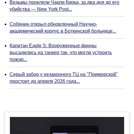
Ведьмы прокляли Чарли Кирка, за два дня до его
убийства — New York Post...
Собянин открыл обновленный Научно-
академический корпус в Боткинской больнице...
Капитан Eagle S: Вооруженные финны
высадились на танкер так, что могли устроить
пожар...
Серый забор у незаконного ТЦ на "Приморской"
простоит до апреля 2026 года...