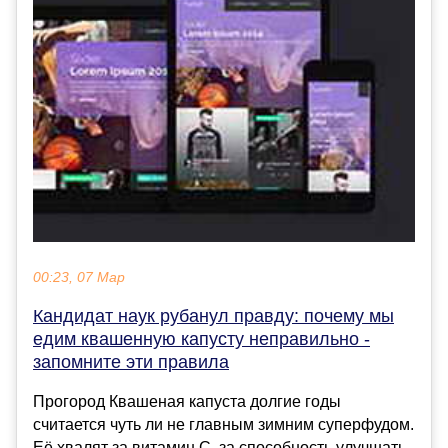
00:23, 07 Мар
Кандидат наук рубанул правду: почему мы
едим квашенную капусту неправильно -
запомните эти правила
Прогород Квашеная капуста долгие годы
считается чуть ли не главным зимним суперфудом.
Её хвалят за витамин C, за способность улучшать