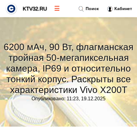
☰
KTV32.RU
Поиск
Кабинет
Новости
»
6200 мАч, 90 Вт, флагманская
Тренды новостей
»
тройная 50-мегапиксельная
камера, IP69 и относительно
Рубрики
»
тонкий корпус. Раскрыты все
характеристики Vivo X200T
Правила
»
Опубликовано: 11:23, 19.12.2025
Контакт
»