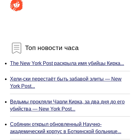
Топ новости часа
The New York Post раскрыла имя убийцы Кирка...
Хели-ски перестаёт быть забавой элиты — New
York Post...
Ведьмы прокляли Чарли Кирка, за два дня до его
убийства — New York Post...
Собянин открыл обновленный Научно-
академический корпус в Боткинской больнице...