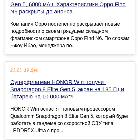
Gen 5, 6000 мАч. Характеристики Oppo Find
N6 раскрыты до анонса
Компания Oppo постепенно раскрывает новые
подробности о своем грядущем складном
флагманском смартфоне Oppo Find N6. По словам
Чжоу Ибао, менеджера по...
23:23, 19 Дек
Суперфлагман HONOR Win получит
Snapdragon 8 Elite Gen 5, экран на 185 Гц и
батарею на 10 000 мА*ч
HONOR Win оснастят топовым процессором
Qualcomm Snapdragon 8 Elite Gen 5, который будет
работать в тандеме со скоростной ОЗУ типа
LPDDR5X Ultra c про...