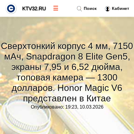
☰
KTV32.RU
Поиск
Кабинет
Новости
»
Сверхтонкий корпус 4 мм, 7150
Тренды новостей
»
мАч, Snapdragon 8 Elite Gen5,
экраны 7,95 и 6,52 дюйма,
Рубрики
»
топовая камера — 1300
долларов. Honor Magic V6
Правила
»
представлен в Китае
Контакт
»
Опубликовано: 19:23, 10.03.2026