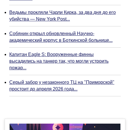
Ведьмы прокляли Чарли Кирка, за два дня до его
убийства — New York Post...
Собянин открыл обновленный Научно-
академический корпус в Боткинской больнице...
Капитан Eagle S: Вооруженные финны
высадились на танкер так, что могли устроить
пожар...
Серый забор у незаконного ТЦ на "Приморской"
простоит до апреля 2026 года...