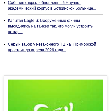
Собянин открыл обновленный Научно-
академический корпус в Боткинской больнице...
Капитан Eagle S: Вооруженные финны
высадились на танкер так, что могли устроить
пожар...
Серый забор у незаконного ТЦ на "Приморской"
простоит до апреля 2026 года...