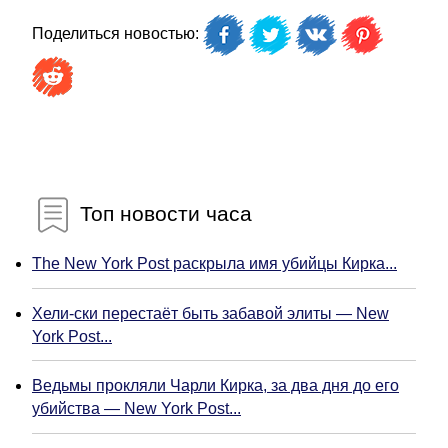
Поделиться новостью:
Топ новости часа
The New York Post раскрыла имя убийцы Кирка...
Хели-ски перестаёт быть забавой элиты — New
York Post...
Ведьмы прокляли Чарли Кирка, за два дня до его
убийства — New York Post...