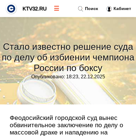
☰
KTV32.RU
Поиск
Кабинет
Новости
»
Стало известно решение суда
Тренды новостей
»
по делу об избиении чемпиона
России по боксу
Рубрики
»
Опубликовано: 18:23, 22.12.2025
Правила
»
Контакт
»
Феодосийский городской суд вынес
обвинительное заключение по делу о
массовой драке и нападению на