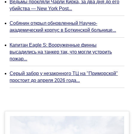
Ведьмы прокляли Чарли Кирка, за два дня до его
убийства — New York Post...
Собянин открыл обновленный Научно-
академический корпус в Боткинской больнице...
Капитан Eagle S: Вооруженные финны
высадились на танкер так, что могли устроить
пожар...
Серый забор у незаконного ТЦ на "Приморской"
простоит до апреля 2026 года...