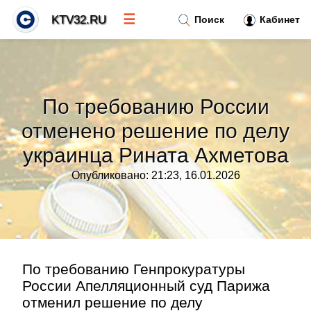
☰
KTV32.RU
Поиск
Кабинет
Новости
»
По требованию России
Тренды новостей
»
отменено решение по делу
украинца Рината Ахметова
Рубрики
»
Опубликовано: 21:23, 16.01.2026
Правила
»
Контакт
»
По требованию Генпрокуратуры
России Апелляционный суд Парижа
отменил решение по делу