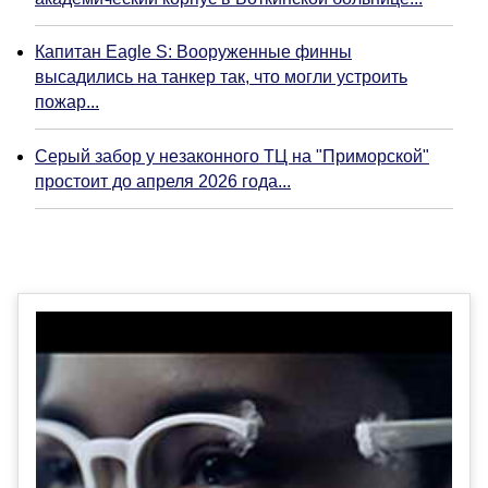
Капитан Eagle S: Вооруженные финны
высадились на танкер так, что могли устроить
пожар...
Серый забор у незаконного ТЦ на "Приморской"
простоит до апреля 2026 года...