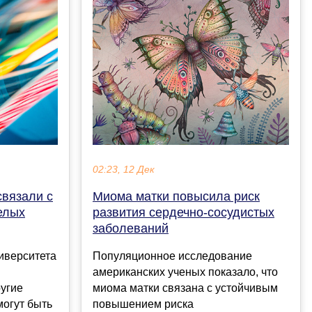
02:23, 12 Дек
связали с
Миома матки повысила риск
елых
развития сердечно-сосудистых
заболеваний
иверситета
Популяционное исследование
американских ученых показало, что
ругие
миома матки связана с устойчивым
могут быть
повышением риска