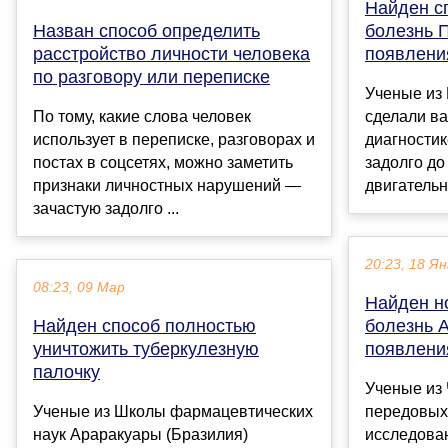
Найден с
Назван способ определить
болезнь 
расстройство личности человека
появлени
по разговору или переписке
Ученые из
По тому, какие слова человек
сделали в
использует в переписке, разговорах и
диагности
постах в соцсетях, можно заметить
задолго до
признаки личностных нарушений —
двигательн
зачастую задолго ...
20:23, 18 Ян
08:23, 09 Мар
Найден н
Найден способ полностью
болезнь 
уничтожить туберкулезную
появлени
палочку
Ученые из 
Ученые из Школы фармацевтических
передовых
наук Араракуары (Бразилия)
исследова