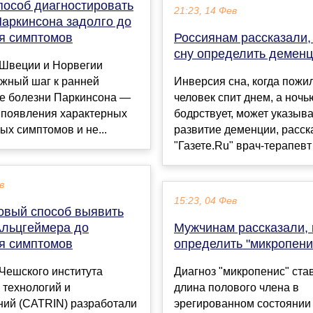
пособ диагностировать
21:23, 14 Фев
Паркинсона задолго до
я симптомов
Россиянам рассказали, 
сну определить демен
 Швеции и Норвегии
ажный шаг к ранней
Инверсия сна, когда пожи
ке болезни Паркинсона —
человек спит днем, а ночь
 появления характерных
бодрствует, может указыва
ых симптомов и не...
развитие деменции, расск
"Газете.Ru" врач-терапевт 
в
15:23, 04 Фев
овый способ выявить
Альцгеймера до
Мужчинам рассказали, 
я симптомов
определить "микропени
Чешского института
Диагноз "микропенис" став
 технологий и
длина полового члена в
ний (CATRIN) разработали
эрегированном состоянии