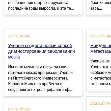
возвращения старых вирусов за
бронхиаль
последние годы выросли, и эта те...
зара...
21:23, 20 Авг
00:23, 03 М
Учёные создали новый способ
Найден н
диагностирования заболеваний
метастазы
мозга
Ученые из
Им стал механизм визуализации
Университе
патологических процессов. Учёные
особые им
из Питтсбургского Университета
с метастаз
Карнеги-Миллона прибегли к
головном м
созданию электроэнцефалограф...
23:23, 29 Ян
03:23, 29 Дек