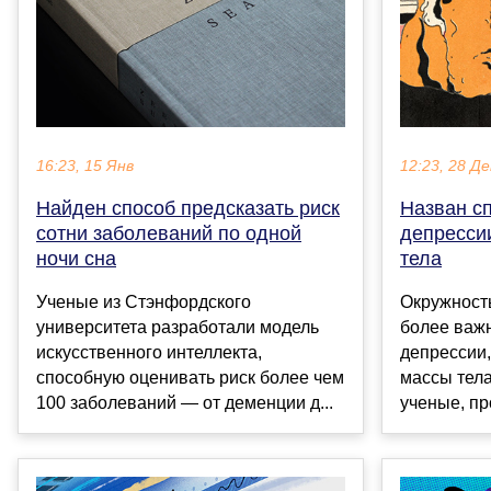
16:23, 15 Янв
12:23, 28 Де
Найден способ предсказать риск
Назван с
сотни заболеваний по одной
депресси
ночи сна
тела
Ученые из Стэнфордского
Окружность
университета разработали модель
более важ
искусственного интеллекта,
депрессии
способную оценивать риск более чем
массы тела
100 заболеваний — от деменции д...
ученые, пр