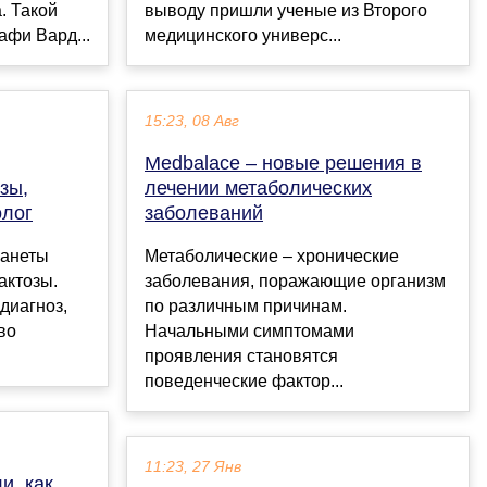
. Такой
выводу пришли ученые из Второго
афи Вард...
медицинского универс...
15:23, 08 Авг
Medbalace – новые решения в
зы,
лечении метаболических
олог
заболеваний
ланеты
Метаболические – хронические
актозы.
заболевания, поражающие организм
диагноз,
по различным причинам.
во
Начальными симптомами
проявления становятся
поведенческие фактор...
11:23, 27 Янв
и, как