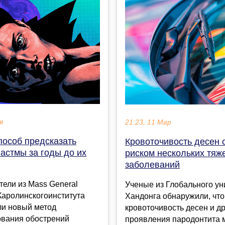
в
21:23, 11 Мар
пособ предсказать
Кровоточивость десен 
астмы за годы до их
риском нескольких тяж
заболеваний
ели из Mass General
Ученые из Глобального ун
Каролинскогоинститута
Хандонга обнаружили, что
ли новый метод
кровоточивость десен и д
ования обострений
проявления пародонтита 