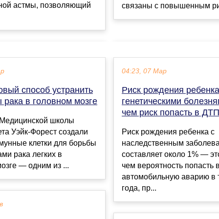
ной астмы, позволяющий
связаны с повышенным рис
ар
04:23, 07 Мар
овый способ устранить
Риск рождения ребенка
 рака в головном мозге
генетическими болезн
чем риск попасть в ДТ
 Медицинской школы
та Уэйк-Форест создали
Риск рождения ребенка с
мунные клетки для борьбы
наследственным заболев
ами рака легких в
составляет около 1% — эт
озге — одним из ...
чем вероятность попасть 
автомобильную аварию в 
года, пр...
в