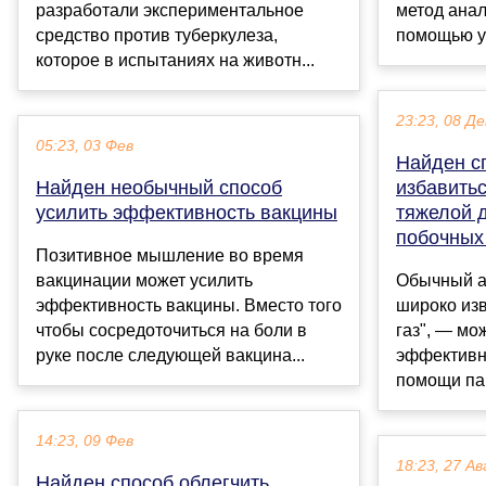
разработали экспериментальное
метод анал
средство против туберкулеза,
помощью ул
которое в испытаниях на животн...
23:23, 08 Де
05:23, 03 Фев
Найден с
Найден необычный способ
избавить
усилить эффективность вакцины
тяжелой 
побочных
Позитивное мышление во время
вакцинации может усилить
Обычный ан
эффективность вакцины. Вместо того
широко изв
чтобы сосредоточиться на боли в
газ", — мо
руке после следующей вакцина...
эффективн
помощи пац
14:23, 09 Фев
18:23, 27 Ав
Найден способ облегчить