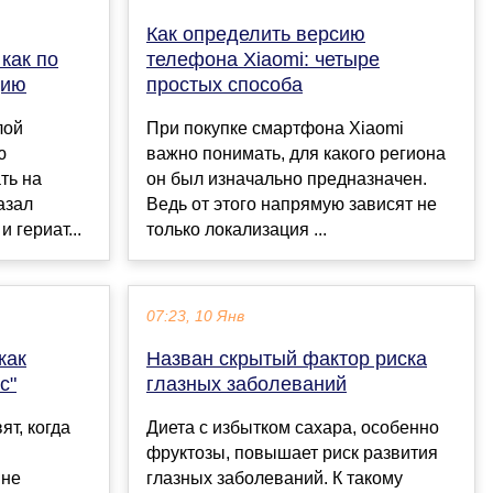
Как определить версию
как по
телефона Xiaomi: четыре
цию
простых способа
лой
При покупке смартфона Xiaomi
ю
важно понимать, для какого региона
ть на
он был изначально предназначен.
азал
Ведь от этого напрямую зависят не
и гериат...
только локализация ...
07:23, 10 Янв
как
Назван скрытый фактор риска
с"
глазных заболеваний
ят, когда
Диета с избытком сахара, особенно
фруктозы, повышает риск развития
 не
глазных заболеваний. К такому