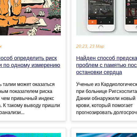
к
20:23, 23 Мар
пособ определить риск
Найден способ предска
и по одному измерению
проблем с памятью по
остановки сердца
 талии может оказаться
Ученые из Кардиологическ
ным показателем риска
при больнице Ригсхоспита
, чем привычный индекс
Дании обнаружили новый
. К такому выводу пришли
крови, который помогает
оанализи...
прогнозировать долгосрочн