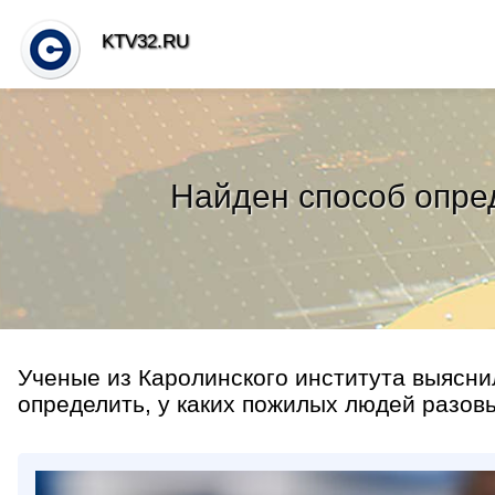
KTV32.RU
Найден способ опред
Ученые из Каролинского института выясни
определить, у каких пожилых людей разовь