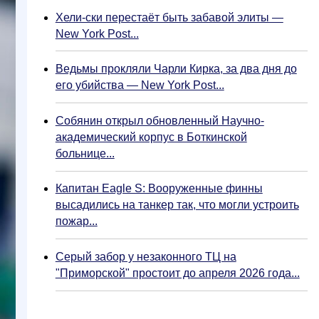
Хели-ски перестаёт быть забавой элиты —
New York Post...
Ведьмы прокляли Чарли Кирка, за два дня до
его убийства — New York Post...
Собянин открыл обновленный Научно-
академический корпус в Боткинской
больнице...
Капитан Eagle S: Вооруженные финны
высадились на танкер так, что могли устроить
пожар...
Серый забор у незаконного ТЦ на
"Приморской" простоит до апреля 2026 года...