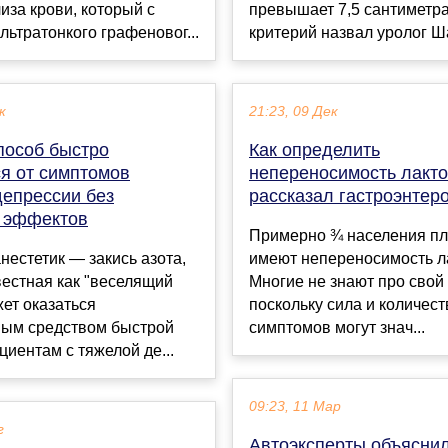
иза крови, который с
превышает 7,5 сантиметра
ьтратонкого графеновог...
критерий назвал уролог Ш
к
21:23, 09 Дек
пособ быстро
Как определить
ся от симптомов
непереносимость лакто
депрессии без
рассказал гастроэнтер
 эффектов
Примерно ¾ населения п
естетик — закись азота,
имеют непереносимость л
естная как "веселящий
Многие не знают про свой 
жет оказаться
поскольку сила и количест
ым средством быстрой
симптомов могут знач...
иентам с тяжелой де...
09:23, 11 Мар
г
Автоэксперты объяснил