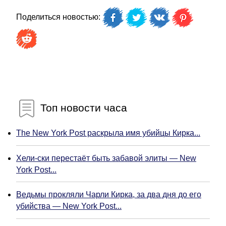
Поделиться новостью:
Топ новости часа
The New York Post раскрыла имя убийцы Кирка...
Хели-ски перестаёт быть забавой элиты — New
York Post...
Ведьмы прокляли Чарли Кирка, за два дня до его
убийства — New York Post...