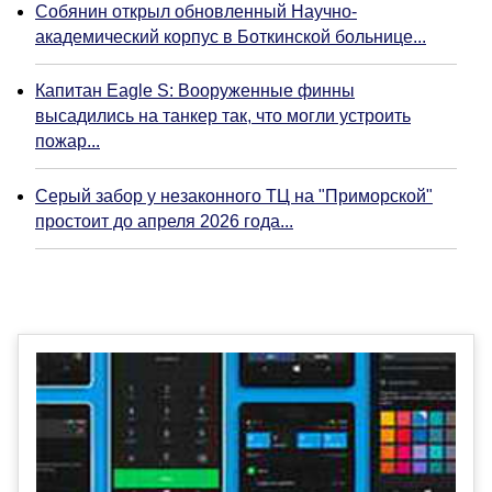
Собянин открыл обновленный Научно-
академический корпус в Боткинской больнице...
Капитан Eagle S: Вооруженные финны
высадились на танкер так, что могли устроить
пожар...
Серый забор у незаконного ТЦ на "Приморской"
простоит до апреля 2026 года...