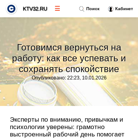
☰
KTV32.RU
Поиск
Кабинет
Новости
»
Готовимся вернуться на
Тренды новостей
»
работу: как все успевать и
сохранять спокойствие
Рубрики
»
Опубликовано: 22:23, 10.01.2026
Правила
»
Контакт
»
Эксперты по вниманию, привычкам и
психологии уверены: грамотно
выстроенный рабочий день помогает