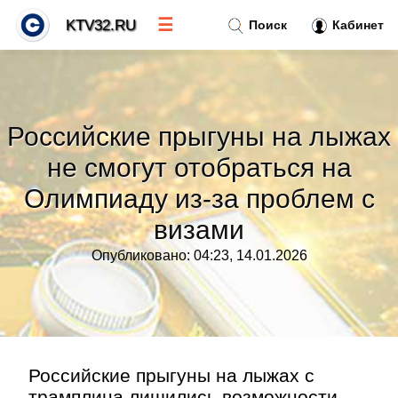
☰
KTV32.RU
Поиск
Кабинет
Новости
»
Российские прыгуны на лыжах
Тренды новостей
»
не смогут отобраться на
Олимпиаду из-за проблем с
Рубрики
»
визами
Правила
»
Опубликовано: 04:23, 14.01.2026
Контакт
»
Российские прыгуны на лыжах с
трамплина лишились возможности