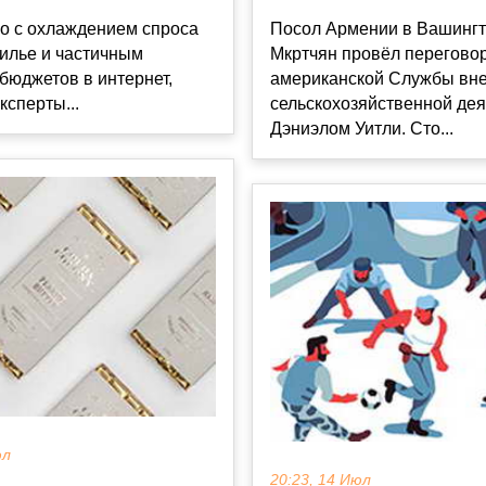
но с охлаждением спроса
Посол Армении в Вашингт
илье и частичным
Мкртчян провёл переговор
бюджетов в интернет,
американской Службы вн
ксперты...
сельскохозяйственной дея
Дэниэлом Уитли. Сто...
юл
20:23, 14 Июл