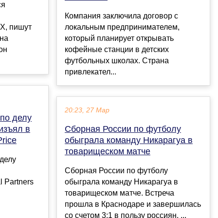
ся
Компания заключила договор с
X, пишут
локальным предпринимателем,
 на
который планирует открывать
он
кофейные станции в детских
футбольных школах. Страна
привлекател...
20:23, 27 Мар
 по делу
изъял в
Сборная России по футболу
rice
обыграла команду Никарагуа в
товарищеском матче
 делу
Сборная России по футболу
 Partners
обыграла команду Никарагуа в
товарищеском матче. Встреча
прошла в Краснодаре и завершилась
со счетом 3:1 в пользу россиян. ...