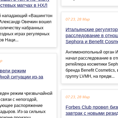
остевых матчах в НХЛ
й нападающий «Вашингтон
07:23, 28 Мар
 Александр Овечкин вошел
 количеству набранных
Итальянские регулято
ездных играх регулярных
расследование в отно
в Наци...
Sephora и Benefit Cosme
Антимонопольный орган 
начал расследование в о
ар
ретейлера косметики Seph
бренда Benefit Cosmetics,
ввели режим
группу LVMH, на предм...
ной ситуации из-за
веден режим чрезвычайной
07:23, 28 Мар
 связи с непогодой,
вующее распоряжение
Forbes Club провел биз
адыров. Из-за сильных
завтрак с новыми рези
егионе произош...