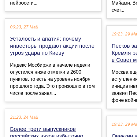
нейросети...
Майами. В
счет...
06:23, 27 Май
19:23, 29 М
Усталость и апатия: почему
инвесторы продают акции после
Песков за
угроз удара по Киеву
Кремля р
в Совет 
Индекс Мосбиржи в начале недели
опустился ниже отметки в 2600
Москва ещ
пунктов, то есть на уровень ноября
вступлени
прошлого года. Это произошло в том
инициатив
числе после заявл...
заявил Пес
фоне войны
21:23, 24 Май
19:23, 29 М
Более трети выпускников
российских вузов избыточно
Овечкин в