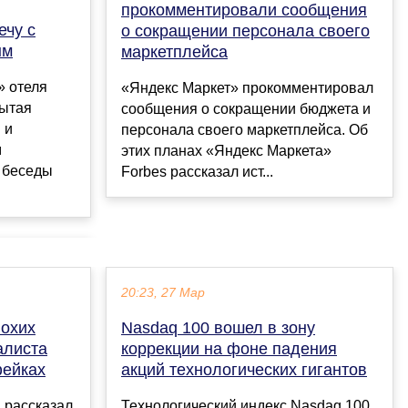
прокомментировали сообщения
ечу с
о сокращении персонала своего
ым
маркетплейса
» отеля
«Яндекс Маркет» прокомментировал
рытая
сообщения о сокращении бюджета и
 и
персонала своего маркетплейса. Об
м
этих планах «Яндекс Маркета»
 беседы
Forbes рассказал ист...
20:23, 27 Мар
лохих
Nasdaq 100 вошел в зону
алиста
коррекции на фоне падения
фейках
акций технологических гигантов
 рассказал
Технологический индекс Nasdaq 100