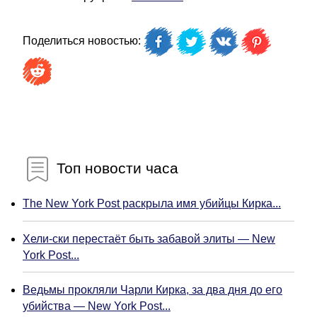
Поделиться новостью:
Топ новости часа
The New York Post раскрыла имя убийцы Кирка...
Хели-ски перестаёт быть забавой элиты — New
York Post...
Ведьмы прокляли Чарли Кирка, за два дня до его
убийства — New York Post...