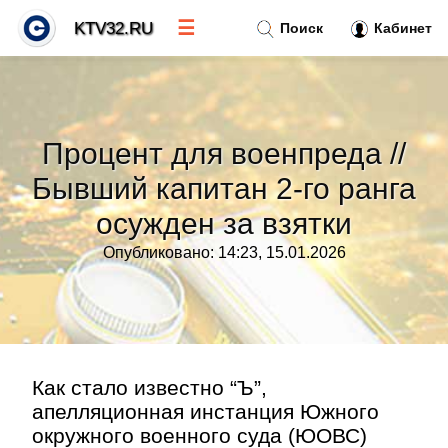
☰
KTV32.RU
Поиск
Кабинет
Новости
»
Процент для военпреда //
Тренды новостей
»
Бывший капитан 2-го ранга
осужден за взятки
Рубрики
»
Опубликовано: 14:23, 15.01.2026
Правила
»
Контакт
»
Как стало известно “Ъ”,
апелляционная инстанция Южного
окружного военного суда (ЮОВС)