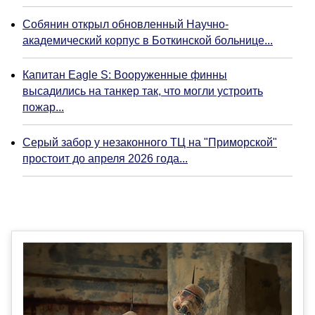
Собянин открыл обновленный Научно-
академический корпус в Боткинской больнице...
Капитан Eagle S: Вооруженные финны
высадились на танкер так, что могли устроить
пожар...
Серый забор у незаконного ТЦ на "Приморской"
простоит до апреля 2026 года...