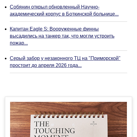
Собянин открыл обновленный Научно-
академический корпус в Боткинской больнице...
Капитан Eagle S: Вооруженные финны
высадились на танкер так, что могли устроить
пожар...
Серый забор у незаконного ТЦ на "Приморской"
простоит до апреля 2026 года...