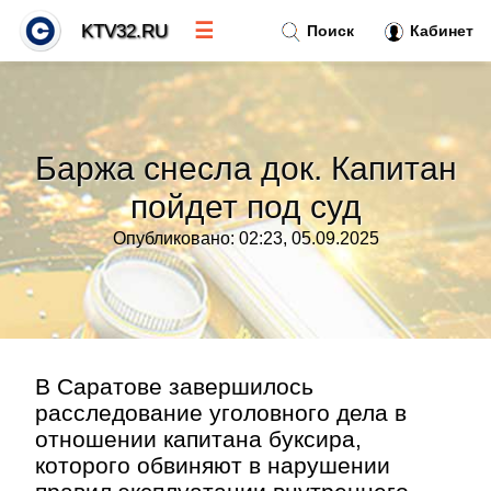
☰
KTV32.RU
Поиск
Кабинет
Новости
»
Баржа снесла док. Капитан
Тренды новостей
»
пойдет под суд
Опубликовано: 02:23, 05.09.2025
Рубрики
»
Правила
»
Контакт
»
В Саратове завершилось
расследование уголовного дела в
отношении капитана буксира,
которого обвиняют в нарушении