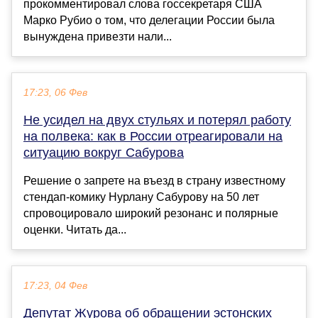
прокомментировал слова госсекретаря США
Марко Рубио о том, что делегации России была
вынуждена привезти нали...
17:23, 06 Фев
Не усидел на двух стульях и потерял работу
на полвека: как в России отреагировали на
ситуацию вокруг Сабурова
Решение о запрете на въезд в страну известному
стендап-комику Нурлану Сабурову на 50 лет
спровоцировало широкий резонанс и полярные
оценки. Читать да...
17:23, 04 Фев
Депутат Журова об обращении эстонских