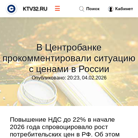
☰
KTV32.RU
Поиск
Кабинет
Новости
»
В Центробанке
Тренды новостей
»
прокомментировали ситуацию
с ценами в России
Рубрики
»
Опубликовано: 20:23, 04.02.2026
Правила
»
Контакт
»
Повышение НДС до 22% в начале
2026 года спровоцировало рост
потребительских цен в РФ. Об этом