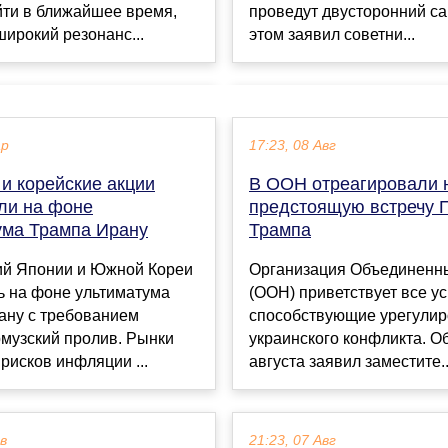
йти в ближайшее время,
проведут двусторонний са
ирокий резонанс...
этом заявил советни...
ар
17:23, 08 Авг
и корейские акции
В ООН отреагировали 
али на фоне
предстоящую встречу П
ума Трампа Ирану
Трампа
ий Японии и Южной Кореи
Организация Объединенн
ь на фоне ультиматума
(ООН) приветствует все ус
ану с требованием
способствующие урегули
музский пролив. Рынки
украинского конфликта. Об
рисков инфляции ...
августа заявил заместите..
ев
21:23, 07 Авг