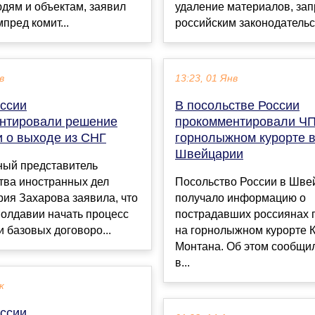
дям и объектам, заявил
удаление материалов, за
пред комит...
российским законодательст
в
13:23, 01 Янв
ссии
В посольстве России
нтировали решение
прокомментировали ЧП
 о выходе из СНГ
горнолыжном курорте 
Швейцарии
ый представитель
тва иностранных дел
Посольство России в Шве
ия Захарова заявила, что
получало информацию о
олдавии начать процесс
пострадавших россиянах 
 базовых договоро...
на горнолыжном курорте К
Монтана. Об этом сообщ
в...
к
ссии