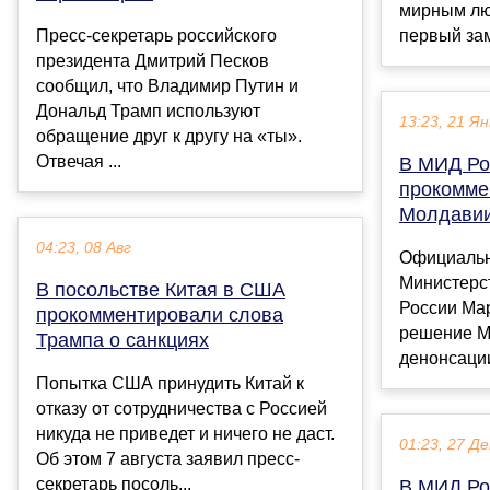
мирным лю
Пресс-секретарь российского
первый зам
президента Дмитрий Песков
сообщил, что Владимир Путин и
Дональд Трамп используют
13:23, 21 Ян
обращение друг к другу на «ты».
Отвечая ...
В МИД Ро
прокомме
Молдавии
04:23, 08 Авг
Официальн
Министерс
В посольстве Китая в США
России Мар
прокомментировали слова
решение М
Трампа о санкциях
денонсации
Попытка США принудить Китай к
отказу от сотрудничества с Россией
никуда не приведет и ничего не даст.
01:23, 27 Де
Об этом 7 августа заявил пресс-
секретарь посоль...
В МИД Ро