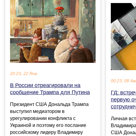
20:23, 22 Янв
00:23, 08 Ав
В России отреагировали на
сообщение Трампа для Путина
ГД: встре
первую о
Президент США Дональда Трампа
сотрудни
выступил медиатором в
урегулировании конфликта с
Личная вст
Украиной и поэтому его послание
Владимира
российскому лидеру Владимиру
США Донал