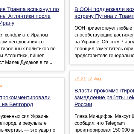
тив Трампа вспыхнул по
В ООН поддержали во
оны Атлантики после
встречу Путина и Трам
 Ирану
ООН приветствует любые 
я конфликт с Ираном
способствующие достиже
орм негодования со
на Украине. Об этом 7 авг
нтивоенных политиков по
сообщил заместитель офи
ы Атлантики, пишет
представителя генеральног
т Малек Дудаков в те...
15:23, 18 Фев
ев
Власти прокомментиро
 прокомментировали
замедление работы Tel
У на Белгород
России
руженных сил Украины
Глава Минцифры Максут 
елгород, в результате
сообщил, что Telegram
ть жертвы, — это удар по
проигнорировал 150 000 з