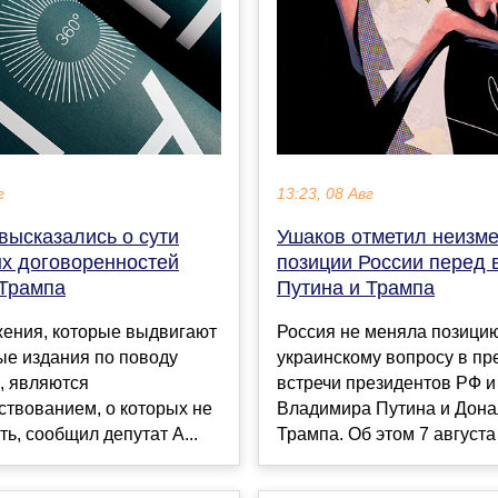
г
13:23, 08 Авг
высказались о сути
Ушаков отметил неизм
х договоренностей
позиции России перед 
 Трампа
Путина и Трампа
ения, которые выдвигают
Россия не меняла позици
ые издания по поводу
украинскому вопросу в п
, являются
встречи президентов РФ 
ствованием, о которых не
Владимира Путина и Дона
ть, сообщил депутат А...
Трампа. Об этом 7 августа 