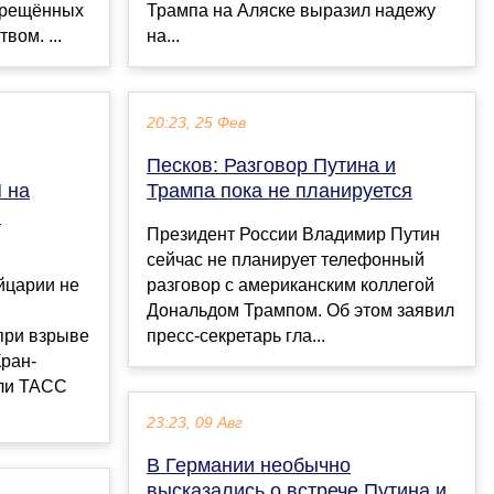
прещённых
Трампа на Аляске выразил надежу
вом. ...
на...
20:23, 25 Фев
Песков: Разговор Путина и
 на
Трампа пока не планируется
в
Президент России Владимир Путин
сейчас не планирует телефонный
йцарии не
разговор с американским коллегой
Дональдом Трампом. Об этом заявил
при взрыве
пресс-секретарь гла...
ран-
или ТАСС
23:23, 09 Авг
В Германии необычно
высказались о встрече Путина и