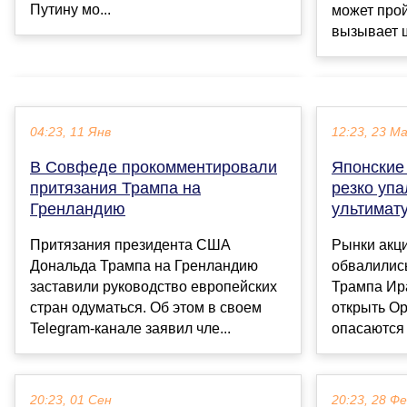
Путину мо...
может про
вызывает ш
04:23, 11 Янв
12:23, 23 М
В Совфеде прокомментировали
Японские 
притязания Трампа на
резко уп
Гренландию
ультимат
Притязания президента США
Рынки акц
Дональда Трампа на Гренландию
обвалилис
заставили руководство европейских
Трампа Ир
стран одуматься. Об этом в своем
открыть Ор
Telegram-канале заявил чле...
опасаются 
20:23, 01 Сен
20:23, 28 Ф