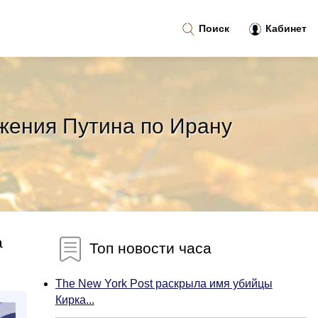
Поиск
Кабинет
жения Путина по Ирану
а
Топ новости часа
The New York Post раскрыла имя убийцы
Кирка...