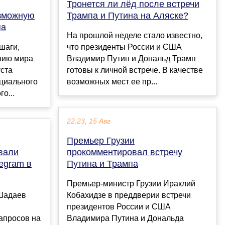
Тронется ли лёд после встречи
зможную
Трампа и Путина на Аляске?
па
На прошлой неделе стало известно,
шаги,
что президенты России и США
нию мира
Владимир Путин и Дональд Трамп
уста
готовы к личной встрече. В качестве
циального
возможных мест ее пр...
о...
22:23, 15 Авг
Премьер Грузии
вали
прокомментировал встречу
egram в
Путина и Трампа
Премьер-министр Грузии Ираклий
Шадаев
Кобахидзе в преддверии встречи
президентов России и США
апросов на
Владимира Путина и Дональда