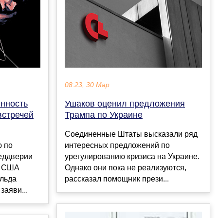
08:23, 30 Мар
енность
Ушаков оценил предложения
встречей
Трампа по Украине
Соединенные Штаты высказали ряд
ю по
интересных предложений по
реддверии
урегулированию кризиса на Украине.
и США
Однако они пока не реализуются,
льда
рассказал помощник прези...
заяви...