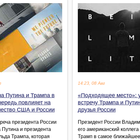
г
14:23, 08 Авг
ча Путина и Трампа в
«Подходящее место»: 
чередь повлияет на
встречу Трампа и Путин
чество США и России
друзья России
реча президента России
Президент России Владим
 Путина и президента
его американский коллега
ьда Трампа, которая
Трамп в самое ближайше