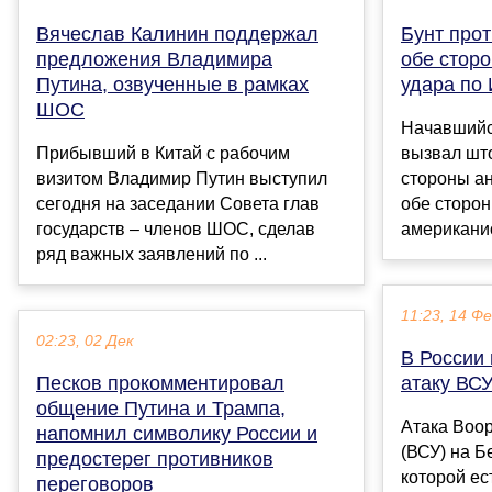
Вячеслав Калинин поддержал
Бунт про
предложения Владимира
обе стор
Путина, озвученные в рамках
удара по
ШОС
Начавшийс
Прибывший в Китай с рабочим
вызвал шт
визитом Владимир Путин выступил
стороны а
сегодня на заседании Совета глав
обе сторон
государств – членов ШОС, сделав
американис
ряд важных заявлений по ...
11:23, 14 Ф
02:23, 02 Дек
В России
Песков прокомментировал
атаку ВС
общение Путина и Трампа,
Атака Воо
напомнил символику России и
(ВСУ) на Б
предостерег противников
которой ес
переговоров