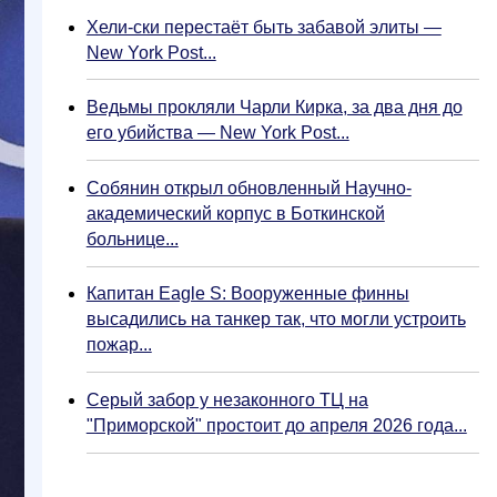
Хели-ски перестаёт быть забавой элиты —
New York Post...
Ведьмы прокляли Чарли Кирка, за два дня до
его убийства — New York Post...
Собянин открыл обновленный Научно-
академический корпус в Боткинской
больнице...
Капитан Eagle S: Вооруженные финны
высадились на танкер так, что могли устроить
пожар...
Серый забор у незаконного ТЦ на
"Приморской" простоит до апреля 2026 года...