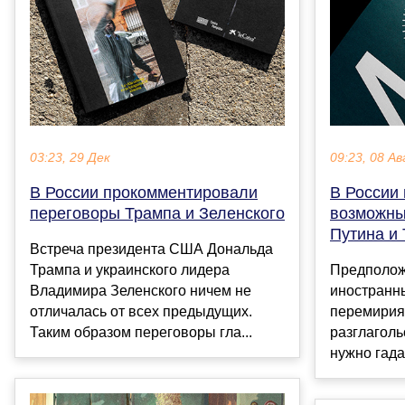
03:23, 29 Дек
09:23, 08 Ав
В России прокомментировали
В России 
переговоры Трампа и Зеленского
возможны
Путина и
Встреча президента США Дональда
Трампа и украинского лидера
Предполож
Владимира Зеленского ничем не
иностранн
отличалась от всех предыдущих.
перемирия
Таким образом переговоры гла...
разглаголь
нужно гада