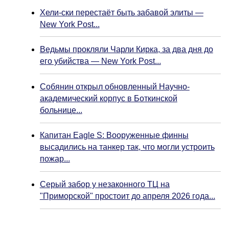
Хели-ски перестаёт быть забавой элиты —
New York Post...
Ведьмы прокляли Чарли Кирка, за два дня до
его убийства — New York Post...
Собянин открыл обновленный Научно-
академический корпус в Боткинской
больнице...
Капитан Eagle S: Вооруженные финны
высадились на танкер так, что могли устроить
пожар...
Серый забор у незаконного ТЦ на
"Приморской" простоит до апреля 2026 года...