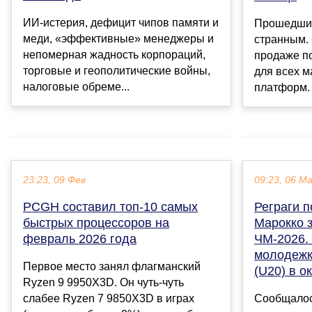
ИИ-истерия, дефицит чипов памяти и
Прошедший
меди, «эффективные» менеджеры и
странным. 
непомерная жадность корпораций,
продаже п
торговые и геополитические войны,
для всех 
налоговые обреме...
платформ. 
23:23, 09 Фев
09:23, 06 М
PCGH составил топ-10 самых
Реграги п
быстрых процессоров на
Марокко з
февраль 2026 года
ЧМ-2026. 
молодежк
Первое место занял флагманский
(U20) в о
Ryzen 9 9950X3D. Он чуть-чуть
слабее Ryzen 7 9850X3D в играх
Сообщалось