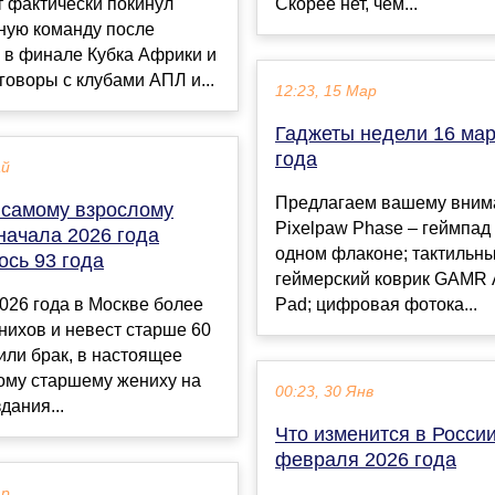
 фактически покинул
Скорее нет, чем...
ную команду после
 в финале Кубка Африки и
говоры с клубами АПЛ и...
12:23, 15 Мар
Гаджеты недели 16 мар
года
ай
Предлагаем вашему вним
 самому взрослому
Pixelpaw Phase – геймпад
начала 2026 года
одном флаконе; тактильн
ось 93 года
геймерский коврик GAMR A
026 года в Москве более
Pad; цифровая фотока...
енихов и невест старше 60
или брак, в настоящее
ому старшему жениху на
00:23, 30 Янв
дания...
Что изменится в России
февраля 2026 года
ар