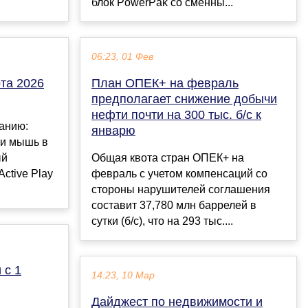
блок PowerPak со сменны...
06:23, 01 Фев
та 2026
План ОПЕК+ на февраль
предполагает снижение добычи
нефти почти на 300 тыс. б/с к
анию:
январю
 и мышь в
ый
Общая квота стран ОПЕК+ на
ctive Play
февраль с учетом компенсаций со
стороны нарушителей соглашения
составит 37,780 млн баррелей в
сутки (б/с), что на 293 тыс....
 с 1
14:23, 10 Мар
Дайджест по недвижимости и