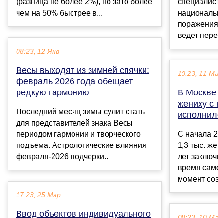
(разница не более 2%), но зато более
специалист
чем на 50% быстрее в...
националь
поражения
ведет пере
08:23, 12 Янв
Весы выходят из зимней спячки:
10:23, 11 М
февраль 2026 года обещает
редкую гармонию
В Москве
жениху с 
Последний месяц зимы сулит стать
исполнил
для представителей знака Весы
периодом гармонии и творческого
С начала 2
подъема. Астрологические влияния
1,3 тыс. ж
февраля-2026 подчерки...
лет заключ
время сам
момент соз
17:23, 25 Мар
Ввод объектов индивидуального
08:23, 10 М