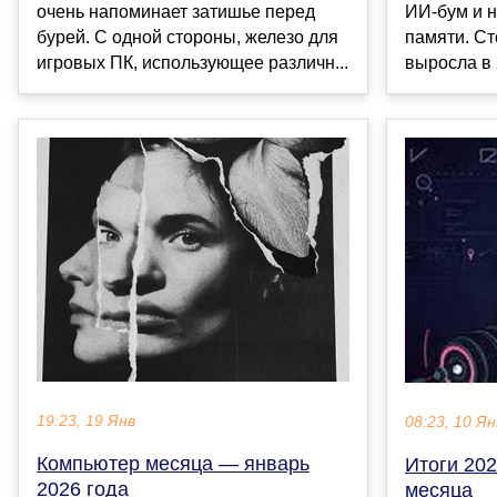
очень напоминает затишье перед
ИИ-бум и 
бурей. С одной стороны, железо для
памяти. С
игровых ПК, использующее различн...
выросла в 2
19:23, 19 Янв
08:23, 10 Ян
Компьютер месяца — январь
Итоги 202
2026 года
месяца