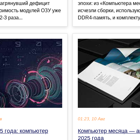
нагрянувший дефицит
эпохи: из «Компьютера ме
тоимость модулей ОЗУ уже
исчезли сборки, использу
-3 раза...
DDR4-память, и комплекту.
в
01:23, 10 Авг
5 года: компьютер
Компьютер месяца — а
2025 года