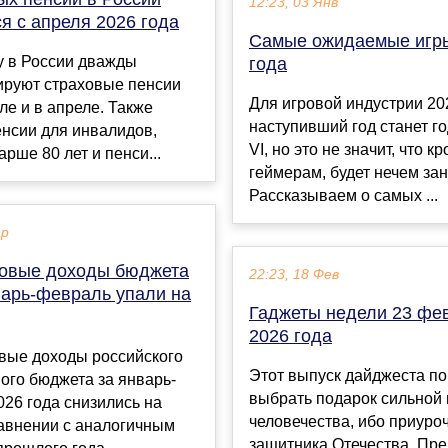
12:23, 03 Янв
я с апреля 2026 года
Самые ожидаемые игр
у в России дважды
года
ируют страховые пенсии
Для игровой индустрии 20
е и в апреле. Также
наступивший год станет г
нсии для инвалидов,
VI, но это не значит, что к
арше 80 лет и пенси...
геймерам, будет нечем зан
Рассказываем о самых ...
ар
овые доходы бюджета
22:23, 18 Фев
варь-февраль упали на
Гаджеты недели 23 фе
2026 года
вые доходы российского
Этот выпуск дайджеста п
ого бюджета за январь-
выбрать подарок сильной
26 года снизились на
человечества, ибо приуро
равнении с аналогичным
защитника Отечества. Пр