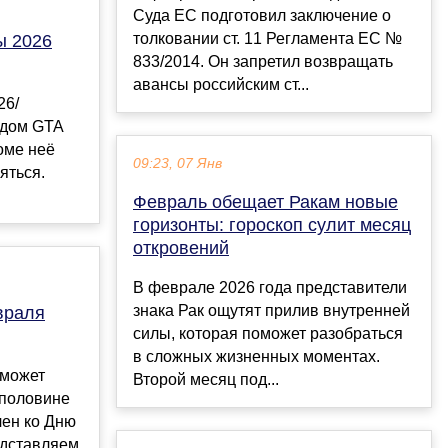
Суда ЕС подготовил заключение о
толковании ст. 11 Регламента ЕС №
ы 2026
833/2014. Он запретил возвращать
авансы российским ст...
26/
одом GTA
роме неё
09:23, 07 Янв
яться.
Февраль обещает Ракам новые
горизонты: гороскоп сулит месяц
откровений
В феврале 2026 года представители
знака Рак ощутят прилив внутренней
враля
силы, которая поможет разобраться
в сложных жизненных моментах.
оможет
Второй месяц под...
 половине
чен ко Дню
едставляем