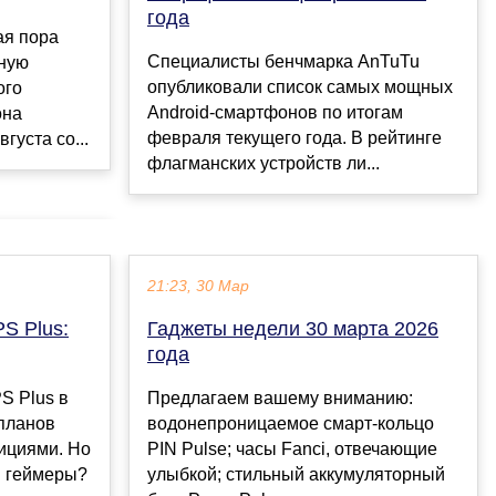
года
ая пора
Специалисты бенчмарка AnTuTu
рную
опубликовали список самых мощных
ого
Android-смартфонов по итогам
она
февраля текущего года. В рейтинге
густа со...
флагманских устройств ли...
21:23, 30 Мар
S Plus:
Гаджеты недели 30 марта 2026
года
S Plus в
Предлагаем вашему вниманию:
 планов
водонепроницаемое смарт-кольцо
ициями. Но
PIN Pulse; часы Fanci, отвечающие
ы геймеры?
улыбкой; стильный аккумуляторный