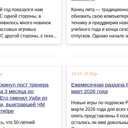
 год показался нам
Конец лета — традиционн
С одной стороны, в
обновить свою компьюте
оявилось много новинок
технику в преддверии нов
массовых игровых
учебного года и конца сез
С другой стороны, к техн...
отпусков. Однако начало ав
ар
18:23, 15 Мар
окинул пост тренера
Ежемесячная раздача P
а 3 месяца до
март 2026 года
Его сменил Уаби из
Новые игры по подписке P
и, выигравшей ЧМ
марте 2026 года для всех
ктябре
опять представлены 4 поз
, что 50-летний
остались ли ими довольн