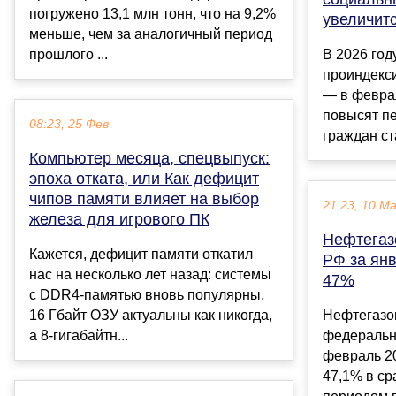
погружено 13,1 млн тонн, что на 9,2%
увеличитс
меньше, чем за аналогичный период
прошлого ...
В 2026 год
проиндекс
— в феврал
повысят пе
08:23, 25 Фев
граждан ст
Компьютер месяца, спецвыпуск:
эпоха отката, или Как дефицит
чипов памяти влияет на выбор
21:23, 10 М
железа для игрового ПК
Нефтегаз
Кажется, дефицит памяти откатил
РФ за ян
нас на несколько лет назад: системы
47%
с DDR4-памятью вновь популярны,
16 Гбайт ОЗУ актуальны как никогда,
Нефтегазо
а 8-гигабайтн...
федеральн
февраль 20
47,1% в с