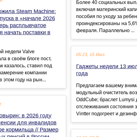
Более 40 социальных вып
включая материнский капи
ожила Steam Machine:
пособия по уходу за ребен
пуска в «начале 2026
проиндексированы на 5,6
перь расплывчатое
февраля. Параллельно ...
 начать поставки в
ой недели Valve
05:23, 15 Июл
ла в своём блоге пост,
ак казалось, ставил под
Гаджеты недели 13 ию
намерение компании
года
 этом году на рын...
Предлагаем вашему вним
модульный очиститель во
OddCube; браслет Lumysi 
г
отслеживания состояния з
Vintter подогреет и дезинф
овырин: в 2026 году
пенсии для инвалидов
ре кормильца // Размер
ых пенсий в России