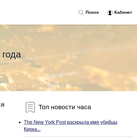
Поиск
Кабинет
 года
ся
Топ новости часа
The New York Post раскрыла имя убийцы
Кирка...