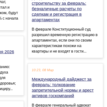
лат,
строительству за февраль:
тал и
безналичные расчеты по
ком, будут
сделкам и регистрация в
% с начала
апартаментах
В феврале Конституционный суд
разрешил временную регистрацию в
апартаментах, если они по своим
характеристикам похожи на
квартиры и не входят в гости...
ля 2026
анию:
10:23, 08 Мар
здуха
для
Международный дайджест за
доровья;
февраль: толкование
ициру...
запретительной нормы и арест
активов госкомпаний
В феврале генеральный адвокат