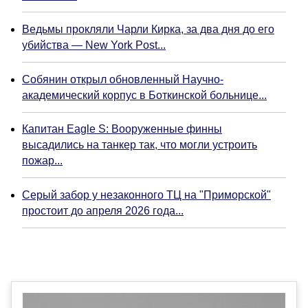
Ведьмы прокляли Чарли Кирка, за два дня до его
убийства — New York Post...
Собянин открыл обновленный Научно-
академический корпус в Боткинской больнице...
Капитан Eagle S: Вооруженные финны
высадились на танкер так, что могли устроить
пожар...
Серый забор у незаконного ТЦ на "Приморской"
простоит до апреля 2026 года...