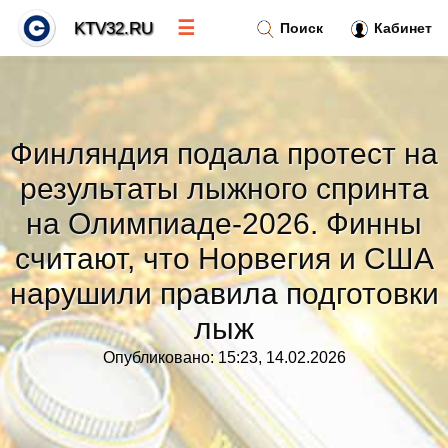
☰
KTV32.RU
Поиск
Кабинет
Новости
»
Финляндия подала протест на
Тренды новостей
»
результаты лыжного спринта
на Олимпиаде-2026. Финны
Рубрики
»
считают, что Норвегия и США
нарушили правила подготовки
Правила
»
лыж
Контакт
»
Опубликовано: 15:23, 14.02.2026