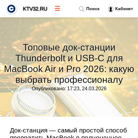
☰
KTV32.RU
Поиск
Кабинет
Новости
»
Топовые док-станции
Тренды новостей
»
Thunderbolt и USB-C для
MacBook Air и Pro 2026: какую
Рубрики
»
выбрать профессионалу
Правила
»
Опубликовано: 17:23, 24.03.2026
Контакт
»
Док-станция — самый простой способ
превратить MacBook в полноценное