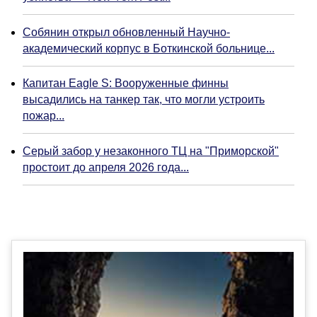
Собянин открыл обновленный Научно-
академический корпус в Боткинской больнице...
Капитан Eagle S: Вооруженные финны
высадились на танкер так, что могли устроить
пожар...
Серый забор у незаконного ТЦ на "Приморской"
простоит до апреля 2026 года...