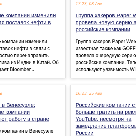
ев
17:23, 08 Авг
ие компании изменили
Группа хакеров Paper 
ля поставок нефти в
провела новую серию а
российские компании
е компании изменили
Группа хакеров Paper Were
ставок нефти в связи с
известная также как GOF
остью перенаправить
провела очередную серию 
лива из Индии в Китай. Об
российские компании. Теп
ает Bloomber...
используют уязвимость Wi
ев
16:23, 25 Авг
 в Венесуэле:
Российские компании с
ие компании
больше тратить на рек
ют работу в стране
YouTube, несмотря на
замедление платформ
е компании в Венесуэле
России