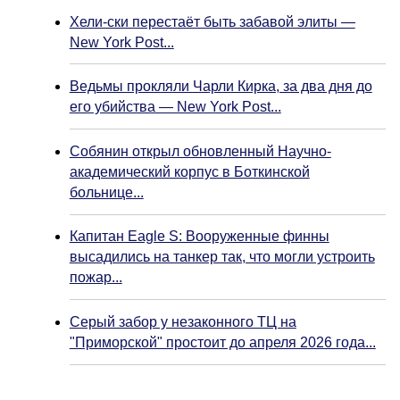
Хели-ски перестаёт быть забавой элиты —
New York Post...
Ведьмы прокляли Чарли Кирка, за два дня до
его убийства — New York Post...
Собянин открыл обновленный Научно-
академический корпус в Боткинской
больнице...
Капитан Eagle S: Вооруженные финны
высадились на танкер так, что могли устроить
пожар...
Серый забор у незаконного ТЦ на
"Приморской" простоит до апреля 2026 года...