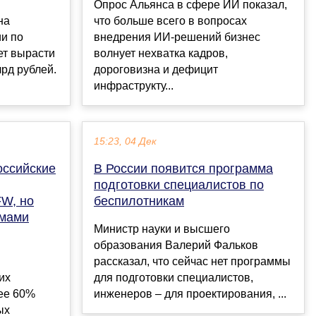
Опрос Альянса в сфере ИИ показал,
на
что больше всего в вопросах
и по
внедрения ИИ-решений бизнес
ет вырасти
волнует нехватка кадров,
лрд рублей.
дороговизна и дефицит
.
инфраструкту...
15:23, 04 Дек
оссийские
В России появится программа
подготовки специалистов по
W, но
беспилотникам
емами
Министр науки и высшего
образования Валерий Фальков
рассказал, что сейчас нет программы
их
для подготовки специалистов,
ее 60%
инженеров – для проектирования, ...
ых