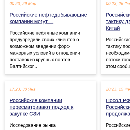
00:23, 29 Мар
00:23, 25 Ф
Российские нефтедобывающие
Российск
компании могут ...
тактику д
Китай
Российские нефтяные компании
предупредили своих клиентов о
Российски
возможном введении форс-
тактику по
мажорных условий в отношении
необходим
поставок из крупных портов
потоки топ
Балтийског...
этом сообщ
17:23, 30 Янв
20:23, 15 Ф
Российские компании
Посол РФ
пересматривают подход к
Российск
закупке СЗИ
продолжа
Исследование рынка
Российски