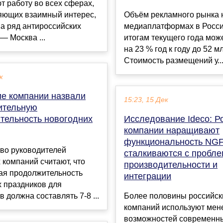
 работу во всех сферах,
яющих взаимный интерес,
Объём рекламного рынка 
а ряд антироссийских
медиаплатформах в Росси
— Москва ...
итогам текущего года мож
на 23 % год к году до 52 м
Стоимость размещений у..
к
ие компании назвали
15:23, 15 Дек
ительную
тельность новогодних
Исследование Ideco: Р
компании наращивают
функциональность NGF
во руководителей
сталкиваются с пробл
 компаний считают, что
производительности и
ая продолжительность
интеграции
 праздников для
в должна составлять 7-8 ...
Более половины российск
компаний используют мен
возможностей современн