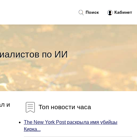
Поиск
Кабинет
иалистов по ИИ
ал и
Топ новости часа
The New York Post раскрыла имя убийцы
Кирка...