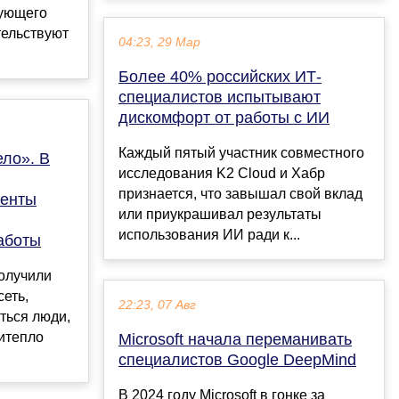
дующего
тельствуют
04:23, 29 Мар
Более 40% российских ИТ-
специалистов испытывают
дискомфорт от работы с ИИ
Каждый пятый участник совместного
ело». В
исследования K2 Cloud и Хабр
признается, что завышал свой вклад
генты
или приукрашивал результаты
использования ИИ ради к...
аботы
получили
еть,
22:23, 07 Авг
ться люди,
итепло
Microsoft начала переманивать
специалистов Google DeepMind
В 2024 году Microsoft в гонке за