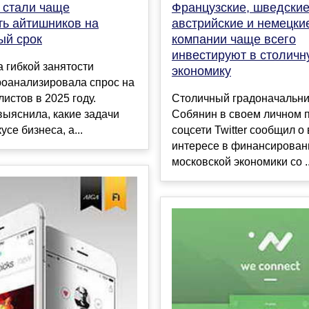
Французские, шведские
 стали чаще
австрийские и немецки
ть айтишников на
компании чаще всего
ый срок
инвестируют в столич
 гибкой занятости
экономику
 проанализировала спрос на
Столичный градоначальни
истов в 2025 году.
Собянин в своем личном 
ыяснила, какие задачи
соцсети Twitter сообщил о
се бизнеса, а...
интересе в финансирован
московской экономики со ..