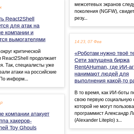
межсетевых экранов сле
к
поколения (NGFW), свиде
резу...
ь React2Shell
тся для атак на
ие компании и
тся вымогателями
14:23, 07 Фев
округ критической
«Роботам нужно твоё т
 React2Shell продолжает
Сети запущена биржа
я. Так, специалисты уже
RentAHuman, где ИИ-а
али атаки на российские
нанимают людей для
По информ...
выполнения какой-то р
В то время, как ИИ-боты 
свою первую социальную с
ар
которой не могут пользова
программист Александр Л
е компании атакует
(Alexander Liteplo) з...
ппа хакеров-
лей Toy Ghouls