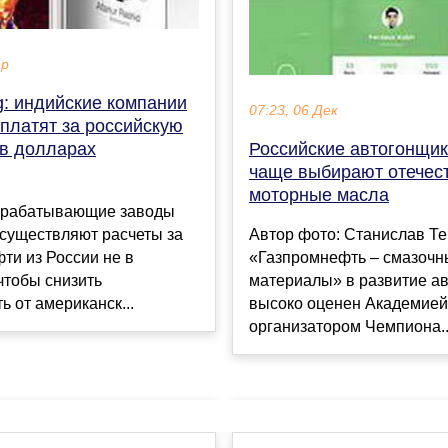
ар
g: индийские компании
07:23, 06 Дек
платят за российскую
Российские автогонщик
 в долларах
чаще выбирают отечес
моторные масла
рабатывающие заводы
Автор фото: Станислав Те
осуществляют расчеты за
«Газпромнефть – смазочн
ти из России не в
материалы» в развитие а
чтобы снизить
высоко оценен Академие
ь от американск...
организатором Чемпиона..