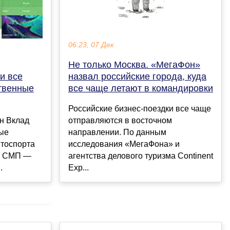
06:23, 07 Дек
Не только Москва. «МегаФон»
и все
назвал российские города, куда
твенные
все чаще летают в командировки
Российские бизнес-поездки все чаще
н Вклад
отправляются в восточном
ые
направлении. По данным
втоспорта
исследования «МегаФона» и
й СМП —
агентства делового туризма Continent
.
Exp...