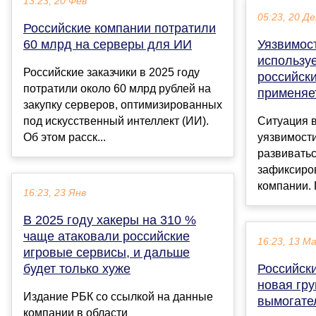
13:23, 20 Фев
05:23, 20 Де
Российские компании потратили
60 млрд на серверы для ИИ
Уязвимост
используе
Российские заказчики в 2025 году
российск
потратили около 60 млрд рублей на
применяе
закупку серверов, оптимизированных
под искусственный интеллект (ИИ).
Ситуация в
Об этом расск...
уязвимости
развиватьс
зафиксиров
компании. 
16:23, 23 Янв
В 2025 году хакеры на 310 %
чаще атаковали российские
16:23, 13 М
игровые сервисы, и дальше
будет только хуже
Российски
новая гру
Издание РБК со ссылкой на данные
вымогате
компании в области