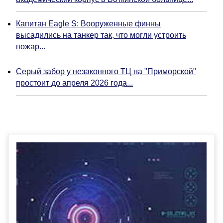
Капитан Eagle S: Вооруженные финны
высадились на танкер так, что могли устроить
пожар...
Серый забор у незаконного ТЦ на "Приморской"
простоит до апреля 2026 года...