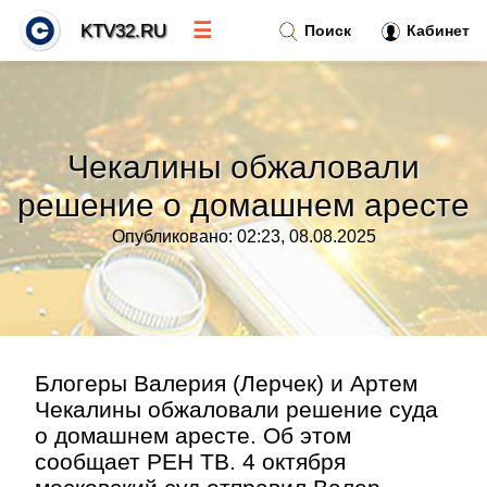
☰
KTV32.RU
Поиск
Кабинет
Новости
»
Чекалины обжаловали
Тренды новостей
»
решение о домашнем аресте
Опубликовано: 02:23, 08.08.2025
Рубрики
»
Правила
»
Контакт
»
Блогеры Валерия (Лерчек) и Артем
Чекалины обжаловали решение суда
о домашнем аресте. Об этом
сообщает РЕН ТВ. 4 октября