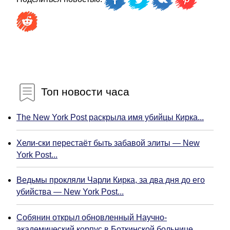
Топ новости часа
The New York Post раскрыла имя убийцы Кирка...
Хели-ски перестаёт быть забавой элиты — New
York Post...
Ведьмы прокляли Чарли Кирка, за два дня до его
убийства — New York Post...
Собянин открыл обновленный Научно-
академический корпус в Боткинской больнице...