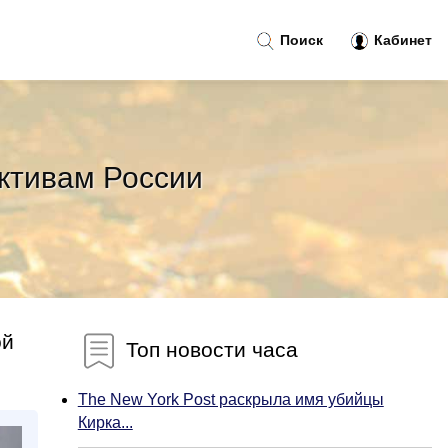
Поиск
Кабинет
ктивам России
ой
Топ новости часа
The New York Post раскрыла имя убийцы
Кирка...