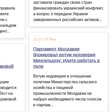
заставили граждан своих стран
правила
финансировать украинский конфликт,
оекте
а вопрос о передаче Украине
чи с
замороженных российских активов...
ональдом
нт...
21:23, 07 Фев
Парламент Молдавии
блокировал вотум недоверия
й
Минсельхозу: Идите работать в
авовой
поле
Вотум недоверия в отношении
туции
политики Министерства сельского
оводится
хозяйства и пищевой
Тест на
промышленности Молдавии не
Правовой
набрал необходимого числа голосов
в парлам...