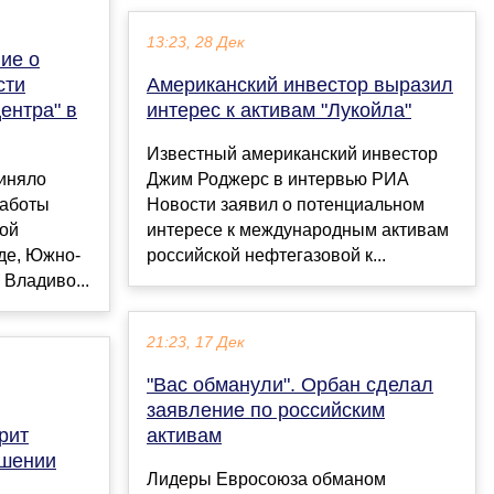
13:23, 28 Дек
ие о
сти
Американский инвестор выразил
ентра" в
интерес к активам "Лукойла"
Известный американский инвестор
иняло
Джим Роджерс в интервью РИА
работы
Новости заявил о потенциальном
ной
интересе к международным активам
де, Южно-
российской нефтегазовой к...
 Владиво...
21:23, 17 Дек
"Вас обманули". Орбан сделал
заявление по российским
орит
активам
ошении
Лидеры Евросоюза обманом