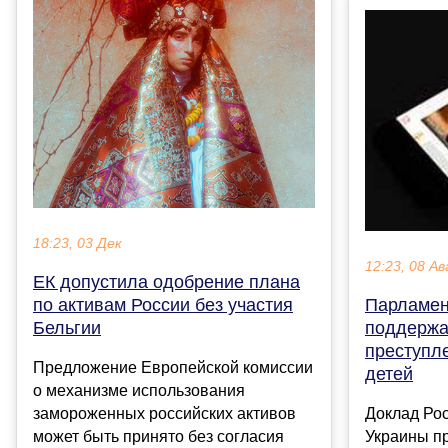
18:23, 03 Дек
12:23, 08 Ав
ЕК допустила одобрение плана
по активам России без участия
Парламен
Бельгии
поддержа
преступл
Предложение Европейской комиссии
детей
о механизме использования
замороженных российских активов
Доклад Рос
может быть принято без согласия
Украины п