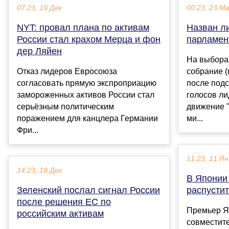
07:23, 19 Дек
00:23, 23 М
NYT: провал плана по активам
Назван л
России стал крахом Мерца и фон
парламен
дер Ляйен
На выбора
Отказ лидеров Евросоюза
собрание 
согласовать прямую экспроприацию
после подс
замороженных активов России стал
голосов л
серьёзным политическим
движение 
поражением для канцлера Германии
ми...
Фри...
11:23, 11 Ян
14:23, 19 Дек
В Японии
Зеленский послал сигнал России
распусти
после решения ЕС по
Премьер Я
российским активам
совместит