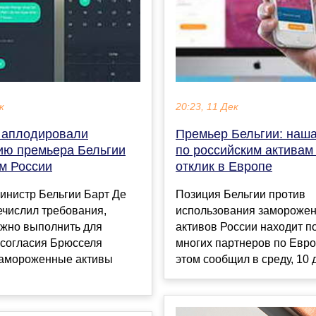
к
20:23, 11 Дек
 аплодировали
Премьер Бельгии: наша
ию премьера Бельгии
по российским активам
ам России
отклик в Европе
инистр Бельгии Барт Де
Позиция Бельгии против
ечислил требования,
использования замороже
ужно выполнить для
активов России находит п
 согласия Брюсселя
многих партнеров по Евро
замороженные активы
этом сообщил в среду, 10 д