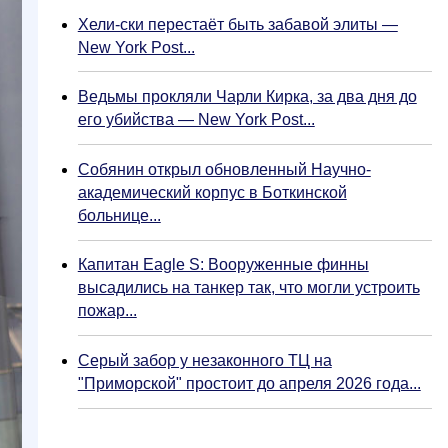
Хели-ски перестаёт быть забавой элиты —
New York Post...
Ведьмы прокляли Чарли Кирка, за два дня до
его убийства — New York Post...
Собянин открыл обновленный Научно-
академический корпус в Боткинской
больнице...
Капитан Eagle S: Вооруженные финны
высадились на танкер так, что могли устроить
пожар...
Серый забор у незаконного ТЦ на
"Приморской" простоит до апреля 2026 года...