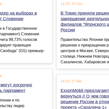
ар
11:23, 10 Сен
идер на выборах в
В Токио приняли решен
т Словении
завершении деятельно
филиалов "Японского ц
х в Государственное
России
(парламент) Словении
чета 99,73% голосов
Правительство Японии пр
идирует правящее
решении о прекращении 
"Свобода" (GS) премьер-
центров в Москве, Север
столице, Нижнем Новгоро
Сахалинске, Хабаровске и
в
14:23, 17 Авг
 могут досрочно
ть парламент
ExxonMobil предлагают
вернуться // О чем гов
понии и по
решение России в отн
ельству лидер
проекта «Сахалина-1»