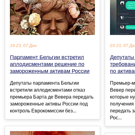
19:23, 07 Дек
03:23, 07 Де
Парламент Бельгии встретил
Депутаты
аплодисментами решение по
требован
замороженным активам России
по актив
Депутаты парламента Бельгии
Премьер-м
встретили аплодисментами отказ
Вевер пер
премьера Барта де Вевера передать
которые н
замороженные активы России под
получения
контроль Еврокомиссии без...
передать 
Рос...