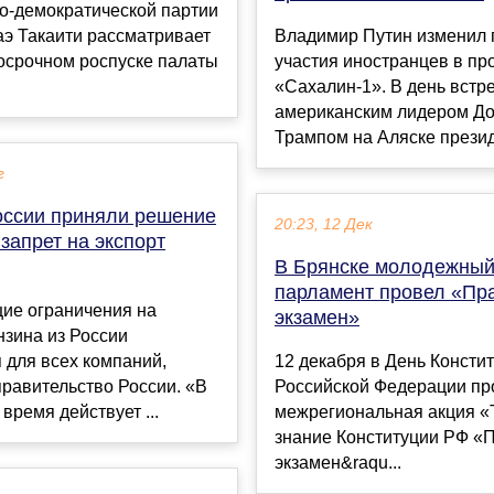
о-демократической партии
аэ Такаити рассматривает
Владимир Путин изменил 
осрочном роспуске палаты
участия иностранцев в пр
«Сахалин-1». В день встре
американским лидером Д
Трампом на Аляске президе
г
оссии приняли решение
20:23, 12 Дек
запрет на экспорт
В Брянске молодежны
парламент провел «Пр
ие ограничения на
экзамен»
нзина из России
 для всех компаний,
12 декабря в День Консти
равительство России. «В
Российской Федерации пр
время действует ...
межрегиональная акция «
знание Конституции РФ «
экзамен&raqu...