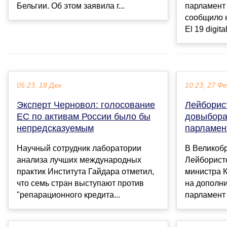
Бельгии. Об этом заявила г...
парламент 
сообщило 
El 19 digita
05:23, 18 Дек
10:23, 27 Ф
Эксперт Черновол: голосование
Лейборис
ЕС по активам России было бы
довыбора
непредсказуемым
парламен
Научный сотрудник лаборатории
В Великоб
анализа лучших международных
Лейборист
практик Института Гайдара отметил,
министра 
что семь стран выступают против
на дополн
"репарационного кредита...
парламент 