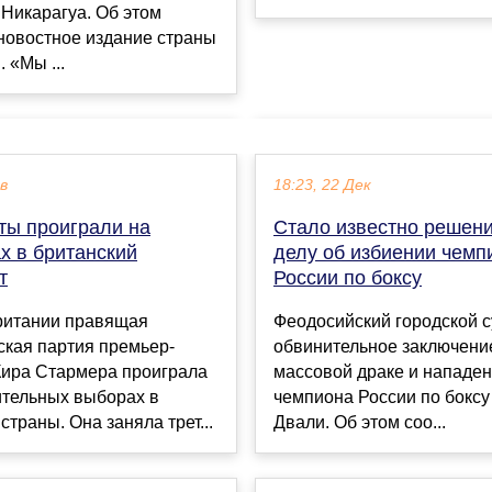
Никарагуа. Об этом
новостное издание страны
l. «Мы ...
ев
18:23, 22 Дек
ты проиграли на
Стало известно решени
х в британский
делу об избиении чемп
т
России по боксу
ритании правящая
Феодосийский городской с
ская партия премьер-
обвинительное заключение
Кира Стармера проиграла
массовой драке и нападе
ительных выборах в
чемпиона России по бокс
страны. Она заняла трет...
Двали. Об этом соо...