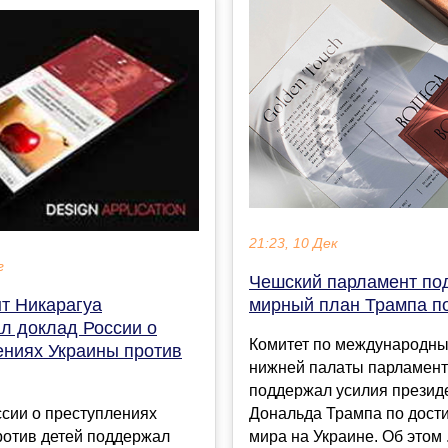
21:23, 10 Дек
г
Чешский парламент по
мирный план Трампа п
т Никарагуа
л доклад России о
Комитет по международн
ениях Украины против
нижней палаты парламент
поддержал усилия прези
Дональда Трампа по дос
сии о преступлениях
мира на Украине. Об этом .
ротив детей поддержал