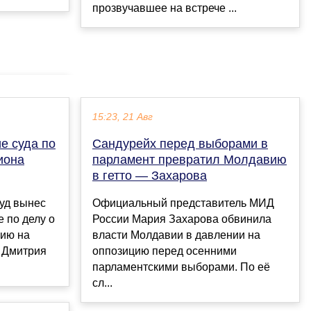
прозвучавшее на встрече ...
15:23, 21 Авг
е суда по
Сандурейх перед выборами в
иона
парламент превратил Молдавию
в гетто — Захарова
уд вынес
Официальный представитель МИД
 по делу о
России Мария Захарова обвинила
нию на
власти Молдавии в давлении на
у Дмитрия
оппозицию перед осенними
парламентскими выборами. По её
сл...