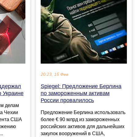
20:23, 15 Фев
ддержал
Spiegel: Предложение Берлина
о Украине
по замороженным активам
России провалилось
ым делам
а Чехии
Предложение Берлина использовать
дента США
более € 90 млрд из замороженных
тижению
российских активов для дальнейших
..
закупок вооружений в США,