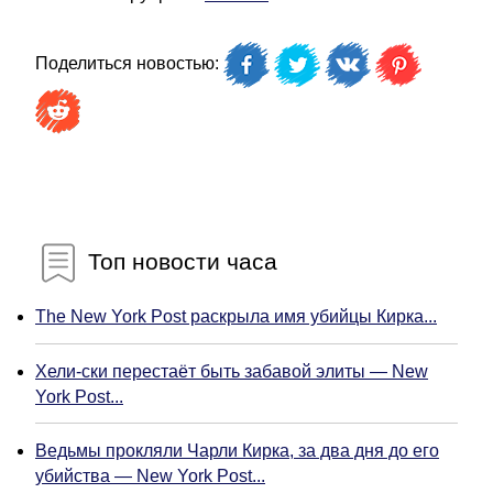
Поделиться новостью:
Топ новости часа
The New York Post раскрыла имя убийцы Кирка...
Хели-ски перестаёт быть забавой элиты — New
York Post...
Ведьмы прокляли Чарли Кирка, за два дня до его
убийства — New York Post...