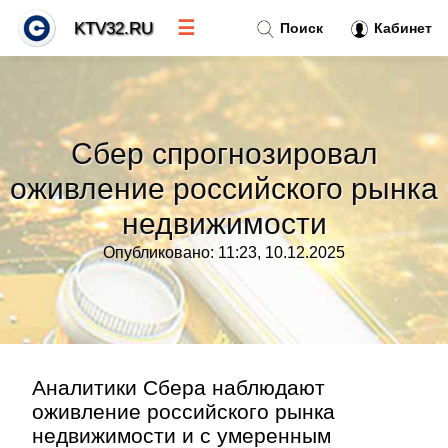
☰
KTV32.RU
Поиск
Кабинет
Новости
»
Сбер спрогнозировал
Тренды новостей
»
оживление российского рынка
недвижимости
Рубрики
»
Опубликовано: 11:23, 10.12.2025
Правила
»
Контакт
»
Аналитики Сбера наблюдают
оживление российского рынка
недвижимости и с умеренным