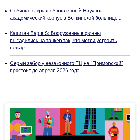
Собянин открыл обновленный Научно-
академический корпус в Боткинской больнице...
Капитан Eagle S: Вооруженные финны
высадились на танкер так, что могли устроить
пожар...
Серый забор у незаконного ТЦ на "Приморской"
простоит до апреля 2026 года...