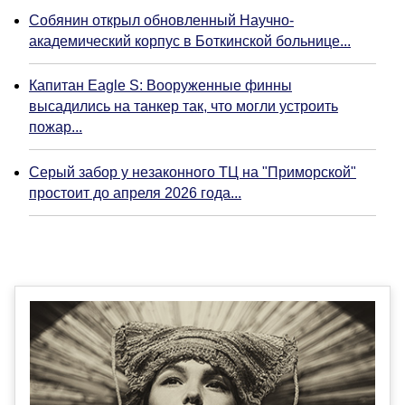
Собянин открыл обновленный Научно-
академический корпус в Боткинской больнице...
Капитан Eagle S: Вооруженные финны
высадились на танкер так, что могли устроить
пожар...
Серый забор у незаконного ТЦ на "Приморской"
простоит до апреля 2026 года...