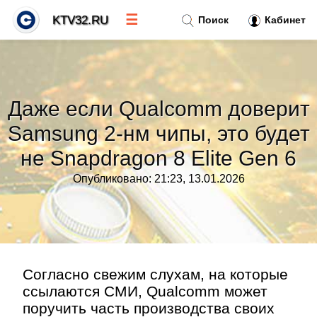
☰
KTV32.RU
Поиск
Кабинет
Новости
»
Даже если Qualcomm доверит
Тренды новостей
»
Samsung 2-нм чипы, это будет
не Snapdragon 8 Elite Gen 6
Рубрики
»
Опубликовано: 21:23, 13.01.2026
Правила
»
Контакт
»
Согласно свежим слухам, на которые
ссылаются СМИ, Qualcomm может
поручить часть производства своих