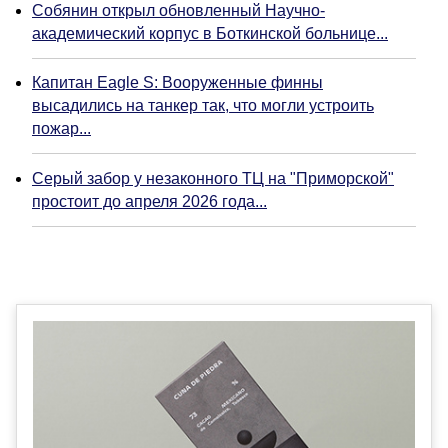
Собянин открыл обновленный Научно-
академический корпус в Боткинской больнице...
Капитан Eagle S: Вооруженные финны
высадились на танкер так, что могли устроить
пожар...
Серый забор у незаконного ТЦ на "Приморской"
простоит до апреля 2026 года...