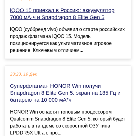
iQOO 15 приехал в Россию: аккумулятор
7000 мА·ч и Snapdragon 8 Elite Gen 5
iQOO (суббренд vivo) объявил о старте российских
продаж флагмана iQOO 15. Модель
позиционируется как ультимативное игровое
решение. Ключевым отличием...
23:23, 19 Дек
Суперфлагман HONOR Win получит
Snapdragon 8 Elite Gen 5, экран на 185 Гц и
батарею на 10 000 мА*ч
HONOR Win оснастят топовым процессором
Qualcomm Snapdragon 8 Elite Gen 5, который будет
работать в тандеме со скоростной ОЗУ типа
LPDDR5X Ultra c про...