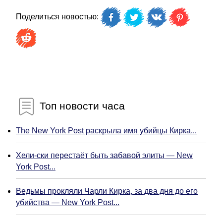
Поделиться новостью:
Топ новости часа
The New York Post раскрыла имя убийцы Кирка...
Хели-ски перестаёт быть забавой элиты — New
York Post...
Ведьмы прокляли Чарли Кирка, за два дня до его
убийства — New York Post...