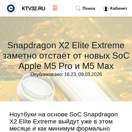
☰
KTV32.RU
Поиск
Кабинет
Новости
»
Snapdragon X2 Elite Extreme
Тренды новостей
»
заметно отстаёт от новых SoC
Apple M5 Pro и M5 Max
Рубрики
»
Опубликовано: 16:23, 09.03.2026
Правила
»
Контакт
»
Ноутбуки на основе SoC Snapdragon
X2 Elite Extreme выйдут уже в этом
месяце и как минимум формально