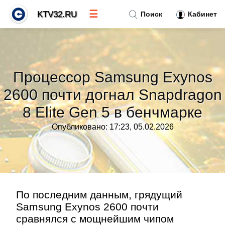
☰
KTV32.RU
Поиск
Кабинет
Новости
»
Процессор Samsung Exynos
Тренды новостей
»
2600 почти догнал Snapdragon
8 Elite Gen 5 в бенчмарке
Рубрики
»
Опубликовано: 17:23, 05.02.2026
Правила
»
Контакт
»
По последним данным, грядущий
Samsung Exynos 2600 почти
сравнялся с мощнейшим чипом