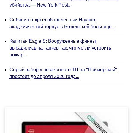
убийства — New York Post...
Собянин открыл обновленный Научно-
академический корпус в Боткинской больнице...
Капитан Eagle S: Вооруженные финны
высадились на танкер так, что могли устроить
пожар...
Серый забор у незаконного ТЦ на "Приморской"
простоит до апреля 2026 года...