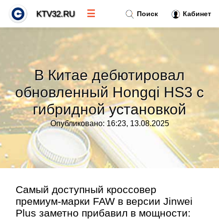
☰
KTV32.RU
Поиск
Кабинет
Новости
»
В Китае дебютировал
Тренды новостей
»
обновленный Hongqi HS3 с
гибридной установкой
Рубрики
»
Опубликовано: 16:23, 13.08.2025
Правила
»
Контакт
»
Самый доступный кроссовер
премиум-марки FAW в версии Jinwei
Plus заметно прибавил в мощности: