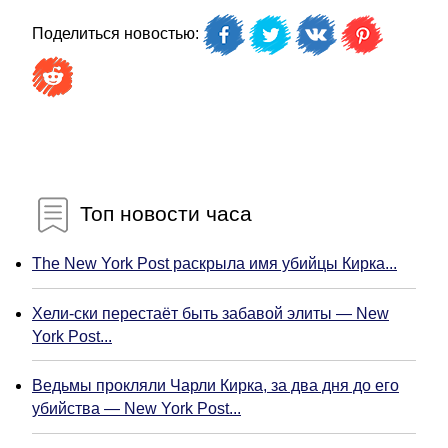
Поделиться новостью:
Топ новости часа
The New York Post раскрыла имя убийцы Кирка...
Хели-ски перестаёт быть забавой элиты — New
York Post...
Ведьмы прокляли Чарли Кирка, за два дня до его
убийства — New York Post...