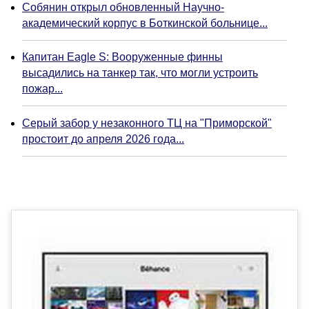
Собянин открыл обновленный Научно-
академический корпус в Боткинской больнице...
Капитан Eagle S: Вооруженные финны
высадились на танкер так, что могли устроить
пожар...
Серый забор у незаконного ТЦ на "Приморской"
простоит до апреля 2026 года...