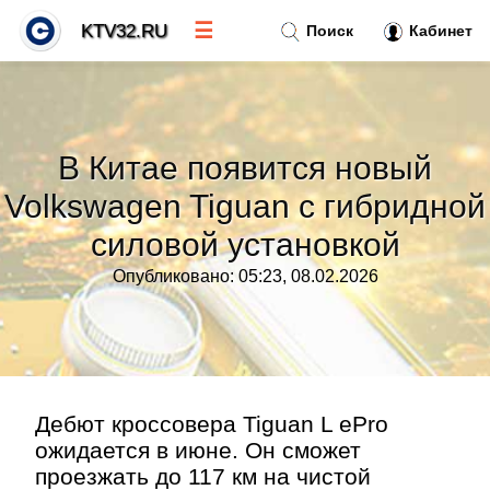
☰
KTV32.RU
Поиск
Кабинет
Новости
»
В Китае появится новый
Тренды новостей
»
Volkswagen Tiguan с гибридной
силовой установкой
Рубрики
»
Опубликовано: 05:23, 08.02.2026
Правила
»
Контакт
»
Дебют кроссовера Tiguan L ePro
ожидается в июне. Он сможет
проезжать до 117 км на чистой