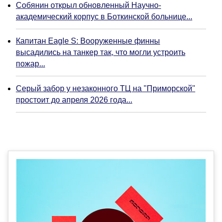
Собянин открыл обновленный Научно-
академический корпус в Боткинской больнице...
Капитан Eagle S: Вооруженные финны
высадились на танкер так, что могли устроить
пожар...
Серый забор у незаконного ТЦ на "Приморской"
простоит до апреля 2026 года...