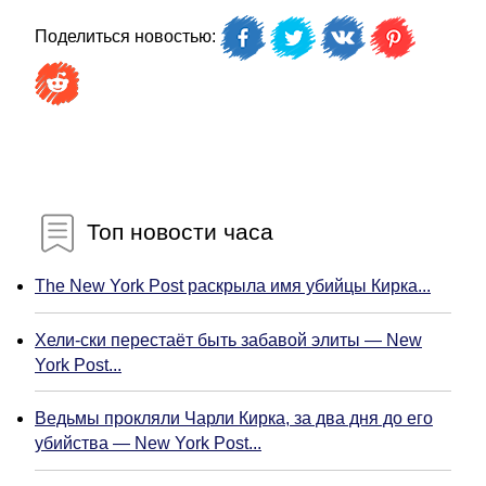
Поделиться новостью:
Топ новости часа
The New York Post раскрыла имя убийцы Кирка...
Хели-ски перестаёт быть забавой элиты — New
York Post...
Ведьмы прокляли Чарли Кирка, за два дня до его
убийства — New York Post...