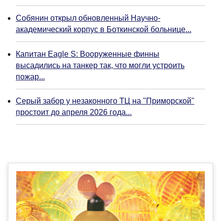
Собянин открыл обновленный Научно-
академический корпус в Боткинской больнице...
Капитан Eagle S: Вооруженные финны
высадились на танкер так, что могли устроить
пожар...
Серый забор у незаконного ТЦ на "Приморской"
простоит до апреля 2026 года...