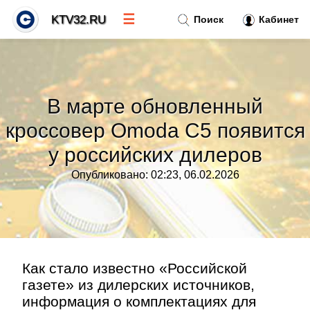
☰
KTV32.RU
Поиск
Кабинет
Новости
»
В марте обновленный
Тренды новостей
»
кроссовер Omoda C5 появится
у российских дилеров
Рубрики
»
Опубликовано: 02:23, 06.02.2026
Правила
»
Контакт
»
Как стало известно «Российской
газете» из дилерских источников,
информация о комплектациях для