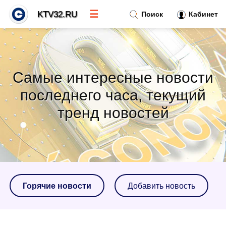
☰
KTV32.RU
Поиск
Кабинет
Новости
»
Самые интересные новости
Тренды новостей
»
последнего часа, текущий
тренд новостей
Рубрики
»
Правила
»
Контакт
»
Горячие новости
Добавить новость