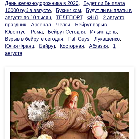
День железнодорожника в 2020
,
Будет ли Выплата
10000 руб в августе
,
Букинг ком
,
Будут ли выплаты в
августе по 10 тысяч
,
ТЕЛЕПОРТ
,
ФНЛ
,
2 августа
праздник
,
Арсенал – Челси
,
Бейрут взрыв
,
Ювентус – Рома
,
Бейрут Сегодня
,
Ильин день
,
Взрыв в бейруте сегодня
,
Fall Guys
,
Лукашенко
,
Юлия Франц
,
Бейрут
,
Косторная
,
Абхазия
,
1
августа
,