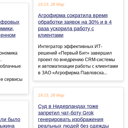
19:23, 28 Мар
Агрофирма сократила время
цифровых
обработки заявок на 30% и в 4
омики,
раза ускорила работу с
венном
клиентами
Интегратор эффективных ИТ-
кономика
решений «Первый Бит» завершил
.
проект по внедрению CRM-системы
 облачные
и автоматизации работы с клиентами
в ЗАО «Агрофирма Павловска...
е сервисы
19:23, 28 Мар
Суд в Нидерландах тоже
запретил чат-боту Grok
 ли было
генерировать изображения
рыкина
реальных людей без одежды