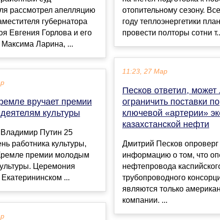
ля рассмотрел апелляцию
отопительному сезону. Все
аместителя губернатора
году теплоэнергетики пла
оя Евгения Горлова и его
провести полторы сотни т..
Максима Ларина, ...
11:23, 27 Мар
ар
Песков ответил, может
Кремле вручает премии
ограничить поставки по
деятелям культуры
ключевой «артерии» эк
казахстанской нефти
 Владимир Путин 25
ень работника культуры,
Дмитрий Песков опроверг
 Кремле премии молодым
информацию о том, что о
культуры. Церемония
нефтепровода каспийског
 Екатерининском ...
трубопроводного консорц
являются только америка
компании. ...
ар