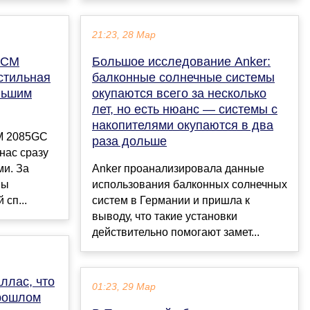
21:23, 28 Мар
ACM
Большое исследование Anker:
стильная
балконные солнечные системы
льшим
окупаются всего за несколько
лет, но есть нюанс — системы с
накопителями окупаются в два
M 2085GC
раза дольше
нас сразу
ми. За
Anker проанализировала данные
мы
использования балконных солнечных
 сп...
систем в Германии и пришла к
выводу, что такие установки
действительно помогают замет...
ллас, что
01:23, 29 Мар
прошлом