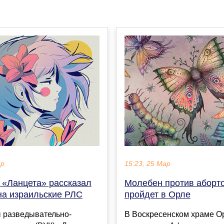
ар
15:23, 25 Мар
 «Ланцета» рассказал
Молебен против аборт
на израильские РЛС
пройдет в Орле
 разведывательно-
В Воскресенском храме О