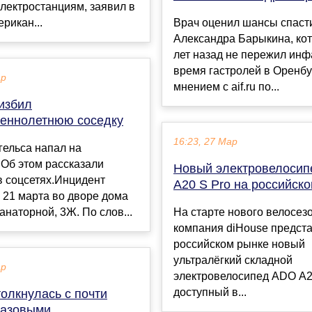
лектростанциям, заявил в
ерикан...
Врач оценил шансы спаст
Александра Барыкина, ко
лет назад не пережил инф
время гастролей в Оренбу
ар
мнением с aif.ru по...
избил
еннолетнюю соседку
16:23, 27 Мар
гельса напал на
 Об этом рассказали
Новый электровелоси
в соцсетях.Инцидент
A20 S Pro на российск
 21 марта во дворе дома
анаторной, 3Ж. По слов...
На старте нового велосез
компания diHouse предста
российском рынке новый
ультралёгкий складной
ар
электровелосипед ADO A20
доступный в...
олкнулась с почти
азовыми ...