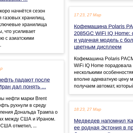
коро начнётся сезон
17:23, 27 Мар
я газовых хранилищ,
 ключевые хранилища
Кофемашина Polaris P
ы, что усиливает
2085GC WiFi IQ Home: 
ю с азиатскими
и удачная модель с бо
.
цветным дисплеем
Кофемашина Polaris PAC
WiFi IQ Home порадовала 
ар
несколькими особенностя
вполне адекватную цену 
нефть падают после
получаем автомат, который
Иран дал понять ...
ы нефти марки Brent
фть рухнули в среду
18:23, 27 Мар
вления Дональда Трампа о
ах между США и Ираном.
Медведев напомнил Ка
США отметил, ...
ее родная Эстония в 