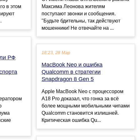
го в этом
Максима Леонова жителям
нируют
поступают звонки и сообщения.
.
"Будьте бдительны, так действуют
мошенники! Не отвечайте на ...
18:23, 28 Мар
 ли РФ
MacBook Neo и ошибка
спорта
Qualcomm в стратегии
Snapdragon 8 Gen 5
Apple MacBook Neo с процессором
ператором
A18 Pro доказал, что гонка за всё
о
более мощными мобильными чипами
иума
Qualcomm становится излишней.
нские
Критическая ошибка Qu...