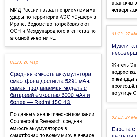
иранским э
МИД России назвал неприемлемыми
четверг ам
удары по территории АЭС «Бушер» в
Иране. Ведомство потребовало от
ООН и Международного агентства по
01:23, 27 М
атомной энергии «...
Мужчина 
несоверш
01:23, 26 Мар
Житель Эн
подростка.
Средняя емкость аккумулятора
очевидцы 
смартфона достигла 5291 мАч,
произошёл
самая продаваемая модель с
по улице С
батареей емкостью 6000 мАч и
более — Redmi 15C 4G
По данным аналитической компании
02:23, 27 М
Counterpoint Research, средняя
ёмкость аккумуляторов в
Европа ст
смартфонах по всему миру в январе
пустыми г