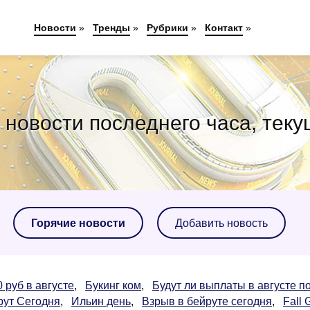
Новости
»
Тренды
»
Рубрики
»
Контакт
»
новости последнего часа, теку
Горячие новости
Добавить новость
 руб в августе
,
Букинг ком
,
Будут ли выплаты в августе п
рут Сегодня
,
Ильин день
,
Взрыв в бейруте сегодня
,
Fall 