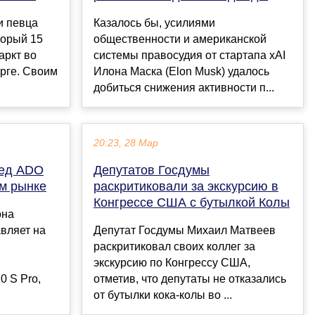
и певца
Казалось бы, усилиями
торый 15
общественности и американской
аркт во
системы правосудия от стартапа xAI
рге. Своим
Илона Маска (Elon Musk) удалось
добиться снижения активности п...
20:23, 28 Мар
пед ADO
Депутатов Госдумы
ом рынке
раскритиковали за экскурсию в
Конгрессе США с бутылкой Колы
она
вляет на
Депутат Госдумы Михаил Матвеев
раскритиковал своих коллег за
экскурсию по Конгрессу США,
 S Pro,
отметив, что депутаты не отказались
от бутылки кока-колы во ...