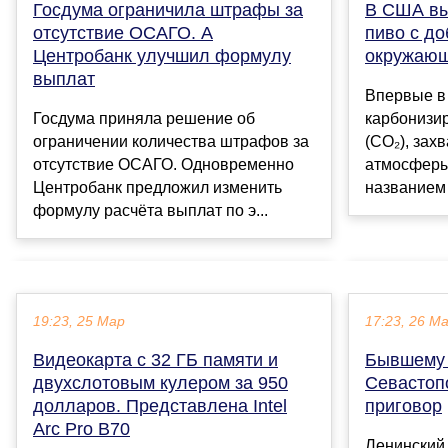
В США вы
Госдума ограничила штрафы за
пиво с д
отсутствие ОСАГО. А
окружающ
Центробанк улучшил формулу
выплат
Впервые в
карбонизи
Госдума приняла решение об
(CO₂), зах
ограничении количества штрафов за
атмосферы.
отсутствие ОСАГО. Одновременно
названием F
Центробанк предложил изменить
формулу расчёта выплат по э...
19:23, 25 Мар
17:23, 26 М
Видеокарта с 32 ГБ памяти и
Бывшему 
двухслотовым кулером за 950
Севастоп
долларов. Представлена Intel
приговор
Arc Pro B70
Ленинский