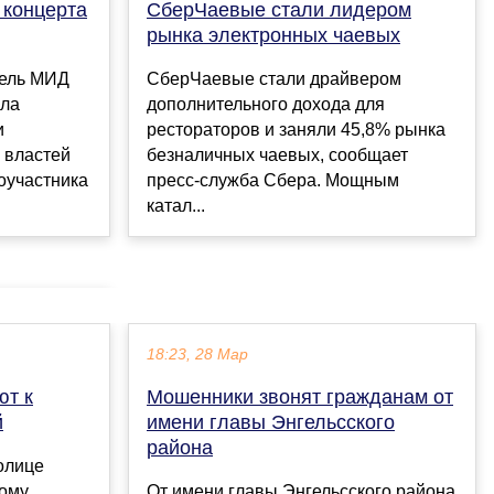
 концерта
СберЧаевые стали лидером
рынка электронных чаевых
ель МИД
СберЧаевые стали драйвером
ала
дополнительного дохода для
и
рестораторов и заняли 45,8% рынка
 властей
безналичных чаевых, сообщает
оучастника
пресс-служба Сбера. Мощным
катал...
18:23, 28 Мар
ют к
Мошенники звонят гражданам от
й
имени главы Энгельсского
района
олице
вому
От имени главы Энгельсского района