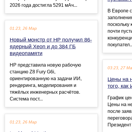
2026 года достигла 5291 мАч...
В Европе с
заполнени
поскольку
01:23, 26 Мар
почти пуст
конкуренци
Новый монстр от HP получил 86-
покупател..
ядерный Xeon и до 384 ГБ
видеопамяти
HP представила новую рабочую
03:23, 27 М
станцию Z8 Fury G6i,
ориентированную на задачи ИИ,
Цены на 
рендеринга, моделирования и
того, как 
тяжёлых инженерных расчётов.
График цен
Система пост...
Цены на не
после зая
переговор
01:23, 26 Мар
Президент 