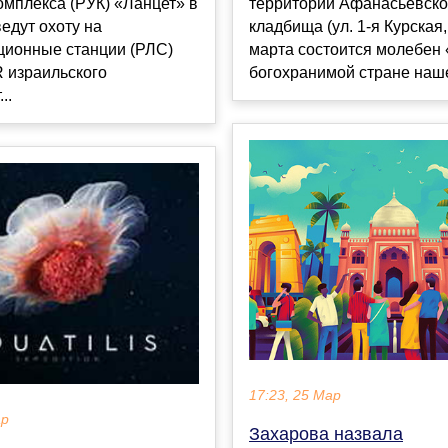
омплекса (РУК) «Ланцет» в
территории Афанасьевско
едут охоту на
кладбища (ул. 1-я Курская,
ционные станции (РЛС)
марта состоится молебен
израильского
богохранимой стране наше
..
17:23, 25 Мар
ар
Захарова назвала