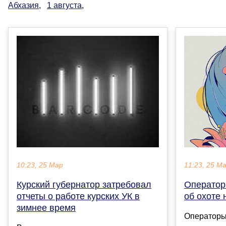
Абхазия
,
1 августа
,
11:23, 25 М
10:23, 25 Мар
Оператор
Курский губернатор затребовал
об охоте 
отчеты о работе курских УК в
зимнее время
Операторы