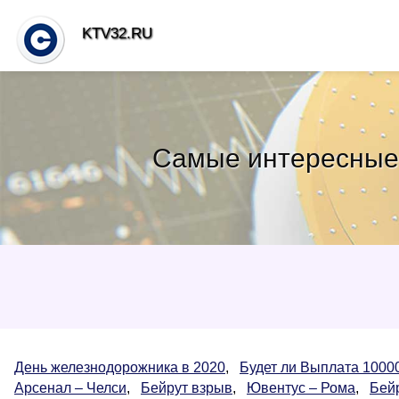
KTV32.RU
Самые интересные 
День железнодорожника в 2020
,
Будет ли Выплата 10000
Арсенал – Челси
,
Бейрут взрыв
,
Ювентус – Рома
,
Бей