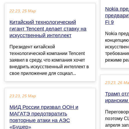
Nokia пр
22:23, 25 Мар
предвари
Китайский технологический
Fi 9
гигант Tencent делает ставку на
Nokia пре
искусственный интеллект
концепцию 
Президент китайской
искусствен
технологической компании Tencent
требовани
заявил в среду, что компания хочет
режиме реа
внедрить искусственный интеллект в
свое приложение для социал...
23:23, 26 М
Трамп от
23:23, 25 Мар
иранским
МИД России призвал ООН и
Переговор
МАГАТЭ предотвратить
поэтому С
повторные атаки на АЭС
апреля за
«Бушер»