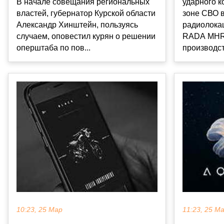
ударного к
В начале совещания региональных
зоне СВО в
властей, губернатор Курской области
радиолока
Александр Хинштейн, пользуясь
RADA MHR 
случаем, оповестил курян о решении
производст.
оперштаба по пов...
11:23, 25 М
10:23, 25 Мар