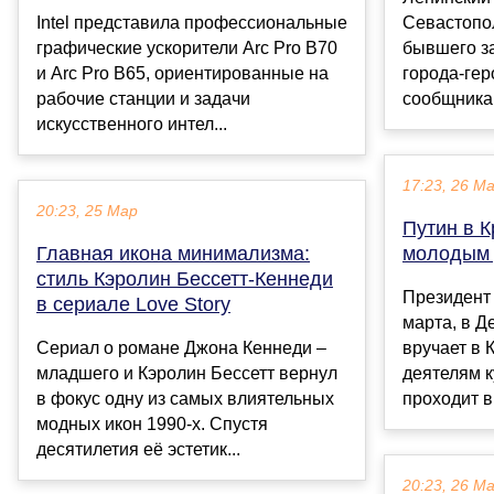
Intel представила профессиональные
Севастопо
графические ускорители Arc Pro B70
бывшего з
и Arc Pro B65, ориентированные на
города-гер
рабочие станции и задачи
сообщника 
искусственного интел...
17:23, 26 М
20:23, 25 Мар
Путин в 
Главная икона минимализма:
молодым 
стиль Кэролин Бессетт-Кеннеди
Президент
в сериале Love Story
марта, в Д
Сериал о романе Джона Кеннеди –
вручает в
младшего и Кэролин Бессетт вернул
деятелям 
в фокус одну из самых влиятельных
проходит в
модных икон 1990-х. Спустя
десятилетия её эстетик...
20:23, 26 М