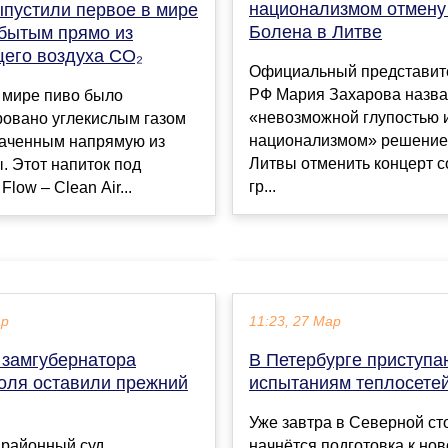
национализмом отмену
пустили первое в мире
Болена в Литве
обытым прямо из
его воздуха CO₂
Официальный представит
РФ Мария Захарова назв
 мире пиво было
«невозможной глупостью 
ровано углекислым газом
национализмом» решение
ваченным напрямую из
Литвы отменить концерт с
 Этот напиток под
гр...
low – Clean Air...
ар
11:23, 27 Мар
замгубернатора
В Петербурге приступа
оля оставили прежний
испытаниям теплосете
Уже завтра в Северной ст
 районный суд
начнётся подготовка к но