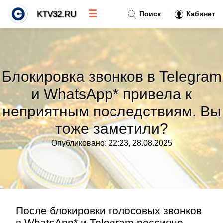
☰
KTV32.RU
Поиск
Кабинет
Новости
»
Блокировка звонков в Telegram
Тренды новостей
»
и WhatsApp* привела к
неприятным последствиям. Вы
Рубрики
»
тоже заметили?
Правила
»
Опубликовано: 22:23, 28.08.2025
Контакт
»
После блокировки голосовых звонков
в WhatsApp* и Telegram россияне