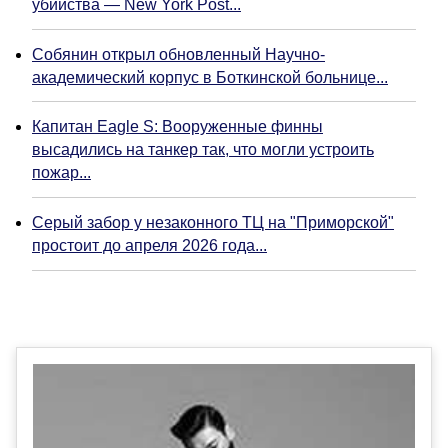
убийства — New York Post...
Собянин открыл обновленный Научно-
академический корпус в Боткинской больнице...
Капитан Eagle S: Вооруженные финны
высадились на танкер так, что могли устроить
пожар...
Серый забор у незаконного ТЦ на "Приморской"
простоит до апреля 2026 года...