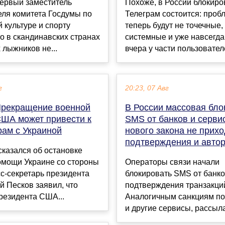
первый заместитель
Похоже, в России блокиро
еля комитета Госдумы по
Телеграм состоится: проб
 культуре и спорту
теперь будут не точечные,
то в скандинавских странах
системные и уже навсегда.
 лыжников не...
вчера у части пользователе
г
20:23, 07 Авг
Прекращение военной
В России массовая бло
ША может привести к
SMS от банков и сервис
рам с Украиной
нового закона не прих
подтверждения и авто
казался об остановке
омощи Украине со стороны
Операторы связи начали
с-секретарь президента
блокировать SMS от банко
 Песков заявил, что
подтверждения транзакци
резидента США...
Аналогичным санкциям по
и другие сервисы, рассыл