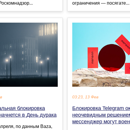
Роскомнадзор...
ограничения — посягате...
ев
03:23, 13 Фев
альная блокировка
Блокировка Telegram о
начнется в День дурака
неочевидным решением
мессенджер могут вое
преля, по данным Baza,