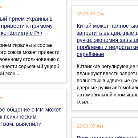
ев
08:23, 06 Сен
рый прием Украины в
 привести к прямому
Китай может полность
 конфликту с РФ
запретить выдвижные 
ручки: экономия завыш
рием Украины в состав
проблемы и недостатки
ого союза может привести
серьёзные
 военному столкновению с
 нанести серьезный ущерб
Китайские регулирующие 
й экон...
планируют ввести запрет 
полностью выдвижные (с
дверные ручки автомобил
автомобильной промышле
в
ссыл...
ое общение с ИИ может
к психическим
ствам, выяснили
22:23, 07 Авг
Роскомнадзор обязал 