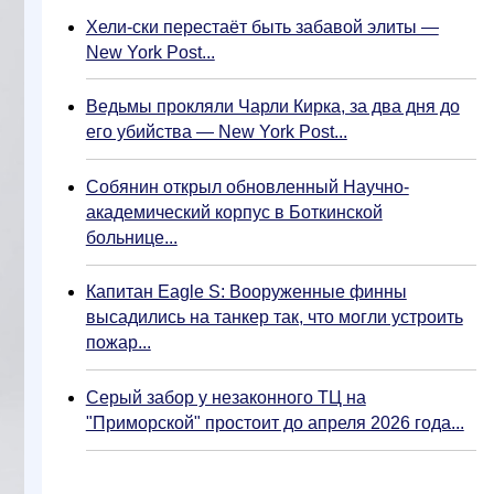
Хели-ски перестаёт быть забавой элиты —
New York Post...
Ведьмы прокляли Чарли Кирка, за два дня до
его убийства — New York Post...
Собянин открыл обновленный Научно-
академический корпус в Боткинской
больнице...
Капитан Eagle S: Вооруженные финны
высадились на танкер так, что могли устроить
пожар...
Серый забор у незаконного ТЦ на
"Приморской" простоит до апреля 2026 года...