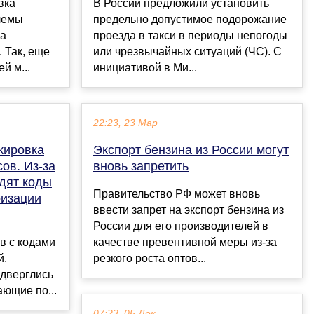
вка
В России предложили установить
лемы
предельно допустимое подорожание
 а
проезда в такси в периоды непогоды
 Так, еще
или чрезвычайных ситуаций (ЧС). С
й м...
инициативой в Ми...
22:23, 23 Мар
кировка
Экспорт бензина из России могут
ов. Из-за
вновь запретить
одят коды
Правительство РФ может вновь
ризации
ввести запрет на экспорт бензина из
России для его производителей в
в с кодами
качестве превентивной меры из-за
й.
резкого роста оптов...
дверглись
ающие по...
07:23, 05 Дек