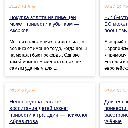
21:23, 01 Янв
08:23, 14 Ф
Покупка золота на пике цен
BZ: быст
может привести к убыткам —
ЕС может
Аксаков
военному
Мысли о вложениях в золото часто
Быстрый п
возникают именно тогда, когда цены
Европейск
на металл бьют рекорды. Однако
к прямому
такой момент может оказаться не
Россией и
самым удачным для ...
европейско
00:23, 26 Дек
02:23, 04 Ян
Непоследовательное
Длительн
воспитание детей может
привести 
привести к трагедии — психолог
расстрой
Абравитова
учёные