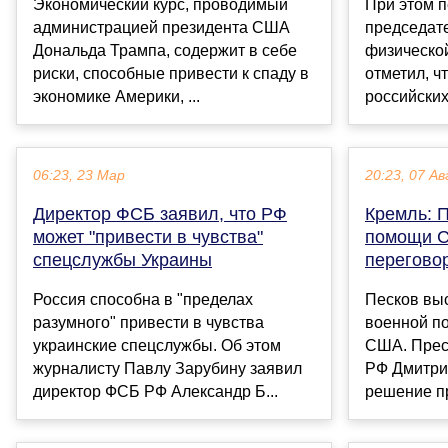
Экономический курс, проводимый
При этом 
администрацией президента США
председат
Дональда Трампа, содержит в себе
физической
риски, способные привести к спаду в
отметил, ч
экономике Америки, ...
российских
06:23, 23 Мар
20:23, 07 Ав
Директор ФСБ заявил, что РФ
Кремль: 
может "привести в чувства"
помощи С
спецслужбы Украины
перегово
Россия способна в "пределах
Песков выс
разумного" привести в чувства
военной п
украинские спецслужбы. Об этом
США. Прес
журналисту Павлу Зарубину заявил
РФ Дмитрий
директор ФСБ РФ Александр Б...
решение п