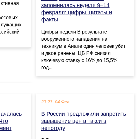
активная
запомнилась неделя 9–14
февраля: цифры, цитаты и
ассовых
факты
служащих
ссийский
Цифры недели В результате
вооруженного нападения на
техникум в Анапе один человек убит
и двое ранены. ЦБ РФ снизил
ключевую ставку с 16% до 15,5%
год...
23:23, 04 Фев
началась
В России предложили запретить
Что
завышение цен в такси в
мент
непогоду