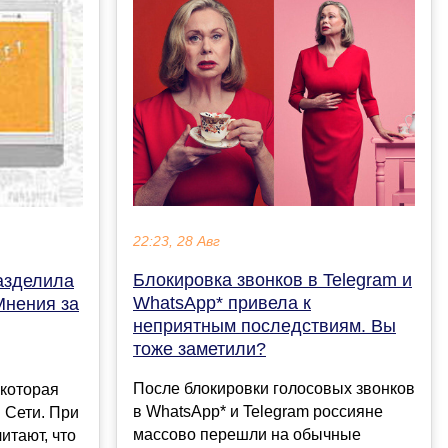
22:23, 28 Авг
Блокировка звонков в Telegram и
азделила
WhatsApp* привела к
Мнения за
неприятным последствиям. Вы
тоже заметили?
После блокировки голосовых звонков
 которая
в WhatsApp* и Telegram россияне
 Сети. При
массово перешли на обычные
итают, что