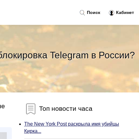
Поиск
Кабинет
блокировка Telegram в России?
не
Топ новости часа
The New York Post раскрыла имя убийцы
Кирка...