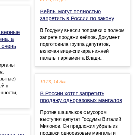
Вейпы могут полностью
запретить в России по закону
ю
В Госдуму внесли поправки о полном
дверные
запрете продажи вейпов. Документ
ена, а
подготовила группа депутатов,
 очень
включая вице-спикера нижней
палаты парламента Влади...
органы
на
крытые)
10:23, 14 Авг
ей в
нности,
В России хотят запретить
продажу одноразовых мангалов
Против шашлыков с мусором
выступил депутат Госдумы Виталий
Милонов. Он предложил убрать из
продажи одноразовые мангалы и
владельца