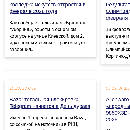
колледжа искусств откроется в
Результа
феврале 2026 года
Олимпиад
февраля 
Как сообщает телеканал «Брянская
губерния», работы в основном
19 феврал
корпусе на улице Киевской, дом 2,
выступили 
идут полным ходом. Строители уже
фигурном 
завершил...
Олимпийск
Кортина-д'
10:23, 17 Фев
05:23, 30 Де
Baza: тотальная блокировка
Alienwar
Telegram начнется в День дурака
«народны
9850X3D 
Именно 1 апреля, по данным Baza,
2026
со ссылкой на источники в РКН,