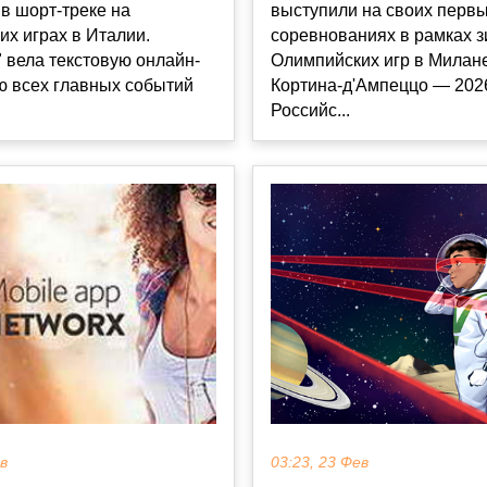
в шорт-треке на
выступили на своих перв
х играх в Италии.
соревнованиях в рамках 
" вела текстовую онлайн-
Олимпийских игр в Милан
ю всех главных событий
Кортина-д'Ампеццо — 202
Российс...
03:23, 23 Фев
ев