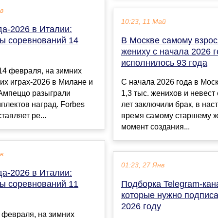
ев
10:23, 11 Май
а-2026 в Италии:
ты соревнований 14
В Москве самому взро
жениху с начала 2026 
исполнилось 93 года
 14 февраля, на зимних
их играх-2026 в Милане и
С начала 2026 года в Мос
'Ампеццо разыграли
1,3 тыс. женихов и невест
плектов наград. Forbes
лет заключили брак, в на
тавляет ре...
время самому старшему ж
момент создания...
ев
01:23, 27 Янв
а-2026 в Италии:
ты соревнований 11
Подборка Telegram-кан
которые нужно подписа
2026 году
1 февраля, на зимних