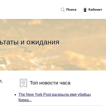
Поиск
Кабинет
льтаты и ожидания
m.
Топ новости часа
The New York Post раскрыла имя убийцы
Кирка...