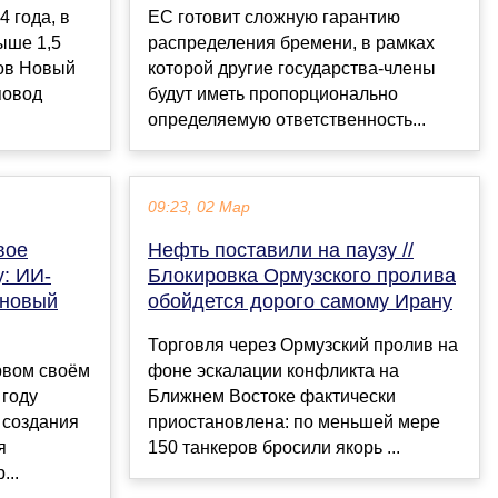
 года, в
ЕС готовит сложную гарантию
ыше 1,5
распределения бремени, в рамках
ов Новый
которой другие государства-члены
повод
будут иметь пропорционально
определяемую ответственность...
09:23, 02 Мар
вое
Нефть поставили на паузу //
у: ИИ-
Блокировка Ормузского пролива
 новый
обойдется дорого самому Ирану
Торговля через Ормузский пролив на
рвом своём
фоне эскалации конфликта на
 году
Ближнем Востоке фактически
 создания
приостановлена: по меньшей мере
я
150 танкеров бросили якорь ...
...