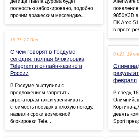
детище Павла Дурова будет
Alienware
полностью заблокировано, подобно
появление
прочим вражеским мессендже...
9850X3D в
ПК Area-5
в пресс-ре
16:23, 27 Янв
О чем говорят в Госдуме
04:23, 19 Ф
сегодня: полная блокировка
Telegram и онлайн-казино в
Олимпиад
России
результа
февраля
В Госдуме выступили с
предложением запретить
В среду, 1
агрегаторам такси увеличивать
Олимпийск
стоимость поездок в плохую погоду,
Кортина-д
назвали сроки возможной
девять ком
блокировки Tele...
Sport предс