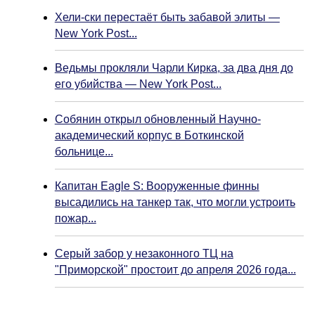
Хели-ски перестаёт быть забавой элиты —
New York Post...
Ведьмы прокляли Чарли Кирка, за два дня до
его убийства — New York Post...
Собянин открыл обновленный Научно-
академический корпус в Боткинской
больнице...
Капитан Eagle S: Вооруженные финны
высадились на танкер так, что могли устроить
пожар...
Серый забор у незаконного ТЦ на
"Приморской" простоит до апреля 2026 года...