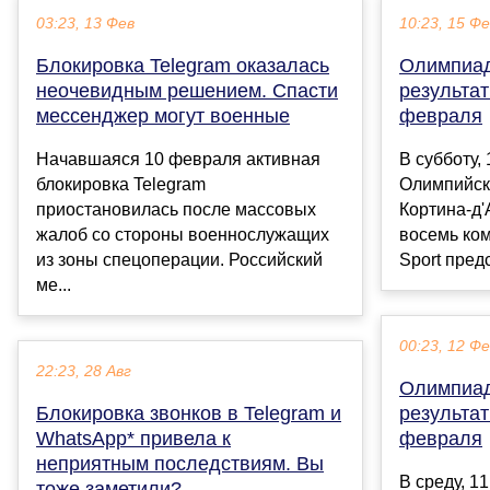
03:23, 13 Фев
10:23, 15 Ф
Блокировка Telegram оказалась
Олимпиад
неочевидным решением. Спасти
результа
мессенджер могут военные
февраля
Начавшаяся 10 февраля активная
В субботу,
блокировка Telegram
Олимпийск
приостановилась после массовых
Кортина-д
жалоб со стороны военнослужащих
восемь ком
из зоны спецоперации. Российский
Sport предс
ме...
00:23, 12 Ф
22:23, 28 Авг
Олимпиад
Блокировка звонков в Telegram и
результа
WhatsApp* привела к
февраля
неприятным последствиям. Вы
В среду, 1
тоже заметили?