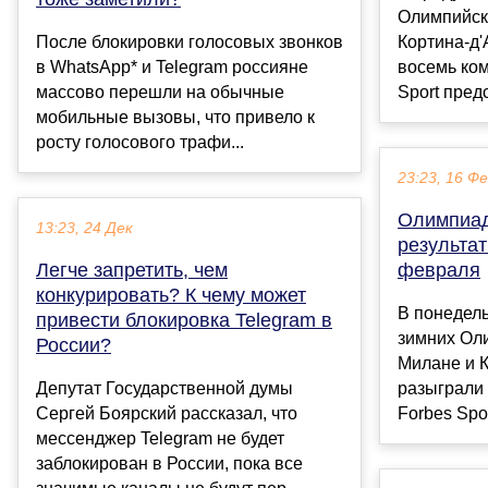
Олимпийск
После блокировки голосовых звонков
Кортина-д
в WhatsApp* и Telegram россияне
восемь ком
массово перешли на обычные
Sport предс
мобильные вызовы, что привело к
росту голосового трафи...
23:23, 16 Ф
Олимпиад
13:23, 24 Дек
результа
Легче запретить, чем
февраля
конкурировать? К чему может
В понедель
привести блокировка Telegram в
зимних Оли
России?
Милане и 
Депутат Государственной думы
разыграли 
Сергей Боярский рассказал, что
Forbes Spor
мессенджер Telegram не будет
заблокирован в России, пока все