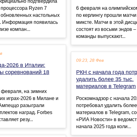
 официально подтвердила
 процессора Ryzen 7
6 февраля на олимпийско
 обновленных настольных
по керлингу прошли матчи 
1. Информация появилась
миксте. Матчи в этой дис
лизе компан...
состоят из восьми эндов –
команды выпускают...
ев
09:23, 28 Фев
а-2026 в Италии:
ты соревнований 18
РКН с начала года пот
удалить более 35 тыс.
материалов в Telegram
8 февраля, на зимних
их играх-2026 в Милане и
Роскомнадзор с начала 20
'Ампеццо разыграли
потребовал удалить более 
плектов наград. Forbes
материалов в Telegram, с
тавляет резу...
«РИА Новости» в ведомст
начала 2025 года коли...