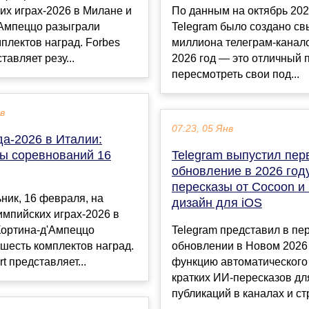
их играх-2026 в Милане и
По данным на октябрь 2024
'Ампеццо разыграли
Telegram было создано св
плектов наград. Forbes
миллиона телеграм-канал
тавляет резу...
2026 год — это отличный 
пересмотреть свои под...
ев
07:23, 05 Янв
а-2026 в Италии:
ты соревнований 16
Telegram выпустил пер
обновление в 2026 год
пересказы от Cocoon и
ник, 16 февраля, на
дизайн для iOS
мпийских играх-2026 в
Кортина-д'Ампеццо
Telegram представил в пе
шесть комплектов наград.
обновлении в Новом 2026
t представляет...
функцию автоматического
кратких ИИ-пересказов дл
публикаций в каналах и стр