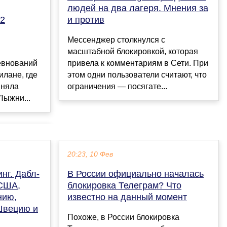
людей на два лагеря. Мнения за
22
и против
Мессенджер столкнулся с
масштабной блокировкой, которая
евнований
привела к комментариям в Сети. При
илане, где
этом одни пользователи считают, что
иняла
ограничения — посягате...
Лыжни...
20:23, 10 Фев
нг. Дабл-
В России официально началась
 США,
блокировка Телеграм? Что
нию,
известно на данный момент
Швецию и
Похоже, в России блокировка