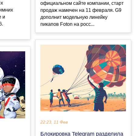
ых
официальном сайте компании, старт
зимних
продаж намечен на 11 февраля. G9
е и
дополнит модельную линейку
6.
пикапов Foton на росс...
22:23, 11 Фев
Блокировка Telegram разделила