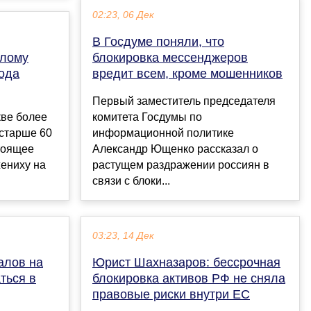
02:23, 06 Дек
В Госдуме поняли, что
слому
блокировка мессенджеров
года
вредит всем, кроме мошенников
Первый заместитель председателя
кве более
комитета Госдумы по
 старше 60
информационной политике
стоящее
Александр Ющенко рассказал о
ениху на
растущем раздражении россиян в
связи с блоки...
03:23, 14 Дек
алов на
Юрист Шахназаров: бессрочная
ться в
блокировка активов РФ не сняла
правовые риски внутри ЕС