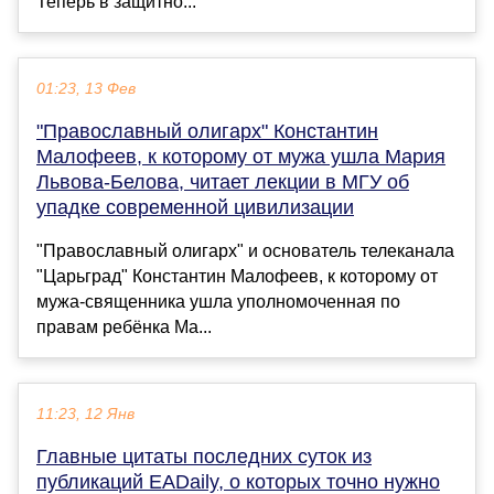
Теперь в защитно...
01:23, 13 Фев
"Православный олигарх" Константин
Малофеев, к которому от мужа ушла Мария
Львова-Белова, читает лекции в МГУ об
упадке современной цивилизации
"Православный олигарх" и основатель телеканала
"Царьград" Константин Малофеев, к которому от
мужа-священника ушла уполномоченная по
правам ребёнка Ма...
11:23, 12 Янв
Главные цитаты последних суток из
публикаций EADaily, о которых точно нужно