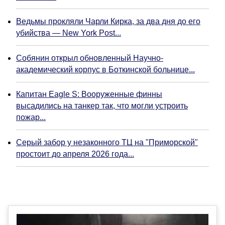
Ведьмы прокляли Чарли Кирка, за два дня до его
убийства — New York Post...
Собянин открыл обновленный Научно-
академический корпус в Боткинской больнице...
Капитан Eagle S: Вооруженные финны
высадились на танкер так, что могли устроить
пожар...
Серый забор у незаконного ТЦ на "Приморской"
простоит до апреля 2026 года...