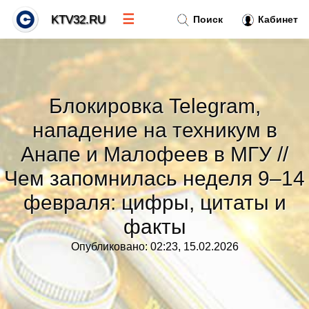
☰
KTV32.RU
Поиск
Кабинет
Новости
»
Блокировка Telegram,
Тренды новостей
»
нападение на техникум в
Анапе и Малофеев в МГУ //
Рубрики
»
Чем запомнилась неделя 9–14
февраля: цифры, цитаты и
Правила
»
факты
Контакт
»
Опубликовано: 02:23, 15.02.2026