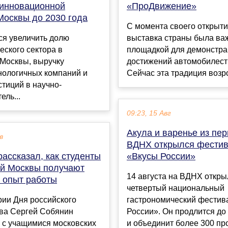
 инновационной
«ПроДвижение»
Москвы до 2030 года
С момента своего открыт
ся увеличить долю
выставка страны была в
еского сектора в
площадкой для демонстр
 Москвы, выручку
достижений автомобилест
нологичных компаний и
Сейчас эта традиция возро
тиций в научно-
ель...
09:23, 15 Авг
Акула и варенье из пер
в
ВДНХ открылся фести
ассказал, как студенты
«Вкусы России»
й Москвы получают
14 августа на ВДНХ откры
 опыт работы
четвертый национальный
рии Дня российского
гастрономический фестив
тва Сергей Собянин
России». Он продлится до 
 с учащимися московских
и объединит более 300 про