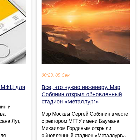
00:23, 05 Сен
й МФЦ для
Все, что нужно инженеру. Мэр
Собянин открыл обновленный
стадион «Металлург»
ин и
тва
Мэр Москвы Сергей Собянин вместе
ана Лут,
с ректором МГТУ имени Баумана
е
Михаилом Гординым открыли
для
обновленный стадион «Металлург».