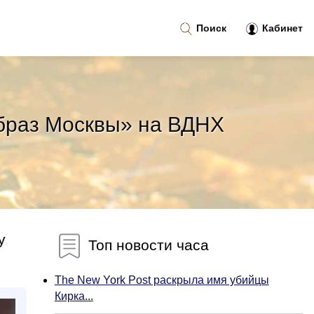
Поиск
Кабинет
Образ Москвы» на ВДНХ
у
Топ новости часа
The New York Post раскрыла имя убийцы
Кирка...