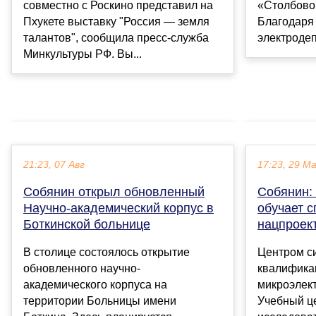
совместно с Роскино представил на
«Столбово
Пхукете выставку "Россия — земля
Благодаря
талантов", сообщила пресс-служба
электродеп
Минкультуры РФ. Вы...
21:23, 07 Авг
17:23, 29 М
Собянин открыл обновленный
Собянин:
Научно-академический корпус в
обучает с
Боткинской больнице
нацпроек
В столице состоялось открытие
Центром с
обновленного научно-
квалифика
академического корпуса на
микроэлект
территории Больницы имени
Учебный ц