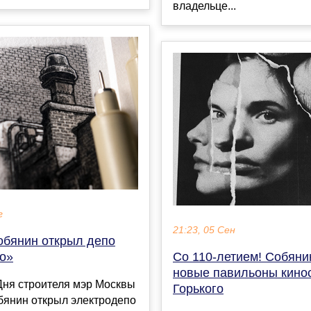
владельце...
г
21:23, 05 Сен
обянин открыл депо
о»
Со 110-летием! Собяни
новые павильоны кино
Дня строителя мэр Москвы
Горького
бянин открыл электродепо