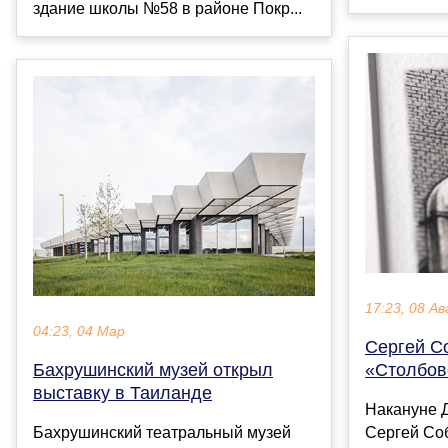
здание школы №58 в районе Покр...
17:23, 08 Ав
04:23, 04 Мар
Сергей С
Бахрушинский музей открыл
«Столбов
выставку в Таиланде
Накануне 
Бахрушинский театральный музей
Сергей Со