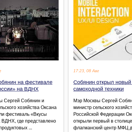
г
17:23, 08 Авг
обянин на фестивале
Собянин открыл новы
оссии» на ВДНХ
самоходной техники
ы Сергей Собянин и
Мэр Москвы Сергей Собян
льского хозяйства Оксана
министр сельского хозяйс
или фестиваль «Вкусы
Российской Федерации Окс
 ВДНХ, где представлено
открыли первый в столиц
продуктовых ...
флагманский центр МФЦ 