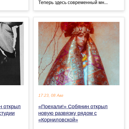
Теперь здесь современный мн...
17:23, 08 Авг
н открыл
«Поехали!» Собянин открыл
студии
новую развязку рядом с
«Корниловской»