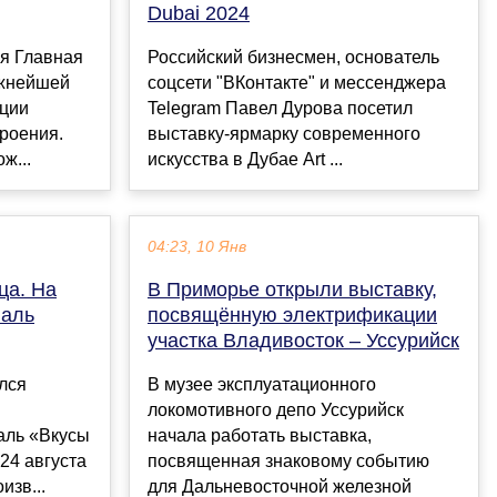
Dubai 2024
ия Главная
Российский бизнесмен, основатель
ажнейшей
соцсети "ВКонтакте" и мессенджера
ации
Telegram Павел Дурова посетил
роения.
выставку-ярмарку современного
ж...
искусства в Дубае Art ...
04:23, 10 Янв
ца. На
В Приморье открыли выставку,
валь
посвящённую электрификации
участка Владивосток – Уссурийск
лся
В музее эксплуатационного
локомотивного депо Уссурийск
аль «Вкусы
начала работать выставка,
24 августа
посвященная знаковому событию
изв...
для Дальневосточной железной