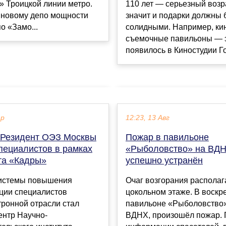
» Троицкой линии метро.
110 лет — серьезный возра
 новому депо мощности
значит и подарки должны 
о «Замо...
солидными. Например, ки
съемочные павильоны — 
появилось в Киностудии Гор
ар
12:23, 13 Авг
 Резидент ОЭЗ Москвы
Пожар в павильоне
пециалистов в рамках
«Рыболовство» на ВД
та «Кадры»
успешно устранён
истемы повышения
Очаг возгорания располаг
ции специалистов
цокольном этаже. В воскр
ронной отрасли стал
павильоне «Рыболовство»,
ентр Научно-
ВДНХ, произошёл пожар. 