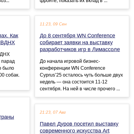
з...
фронте, показать их вклад в ...
11:23, 09 Сен
ах. Как
До 8 сентября WN Conference
а ВДНХ
собирает заявки на выставку
разработчиков игр в Лимассоле
 ВДНХ
 парад
До начала игровой бизнес-
о было
конференции WN Conference
00 собак.
Cyprus’25 осталось чуть больше двух
недель — она состоится 11-12
сентября. На ней в числе прочего ...
21:23, 07 Авг
траны
Павел Дуров посетил выставку
современного искусства Art