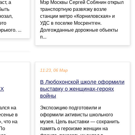
ст, а
Мэр Москвы Сергей Собянин открыл
быть
транспортную развязку возле
нозал,
станции метро «Корниловская» и
это
УДС в поселке Мосрентген.
ького. ...
Долгожданные дорожные объекты
п...
11:23, 06 Мар
В Любохонской школе оформили
НХ
выставку о женщинах-героях
войны
ался на
Экспозицию подготовили и
есенье в
оформили активисты школьного
 что на
музея. Цель выставки — сохранить
По
память о героизме женщин на