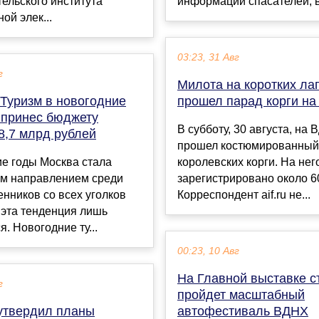
ельского института
информации спасателей, во
ой элек...
03:23, 31 Авг
г
Милота на коротких лап
 Туризм в новогодние
прошел парад корги н
 принес бюджету
В субботу, 30 августа, на
8,7 млрд рублей
прошел костюмированный
е годы Москва стала
королевских корги. На нег
м направлением среди
зарегистрировано около 6
нников со всех уголков
Корреспондент aif.ru не...
 эта тенденция лишь
я. Новогодние ту...
00:23, 10 Авг
На Главной выставке с
г
пройдет масштабный
утвердил планы
автофестиваль ВДНХ