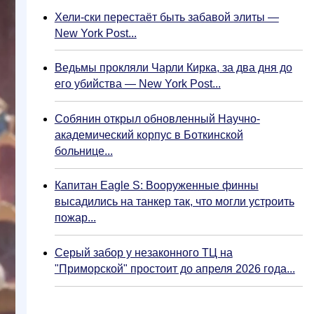
Хели-ски перестаёт быть забавой элиты —
New York Post...
Ведьмы прокляли Чарли Кирка, за два дня до
его убийства — New York Post...
Собянин открыл обновленный Научно-
академический корпус в Боткинской
больнице...
Капитан Eagle S: Вооруженные финны
высадились на танкер так, что могли устроить
пожар...
Серый забор у незаконного ТЦ на
"Приморской" простоит до апреля 2026 года...