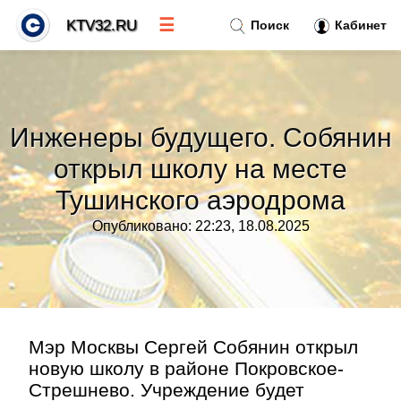
☰
KTV32.RU
Поиск
Кабинет
Новости
»
Инженеры будущего. Собянин
Тренды новостей
»
открыл школу на месте
Тушинского аэродрома
Рубрики
»
Опубликовано: 22:23, 18.08.2025
Правила
»
Контакт
»
Мэр Москвы Сергей Собянин открыл
новую школу в районе Покровское-
Стрешнево. Учреждение будет