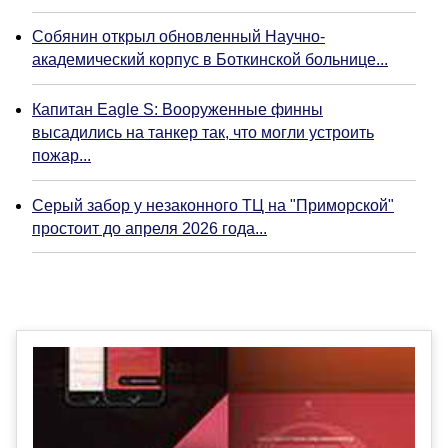
Собянин открыл обновленный Научно-
академический корпус в Боткинской больнице...
Капитан Eagle S: Вооруженные финны
высадились на танкер так, что могли устроить
пожар...
Серый забор у незаконного ТЦ на "Приморской"
простоит до апреля 2026 года...