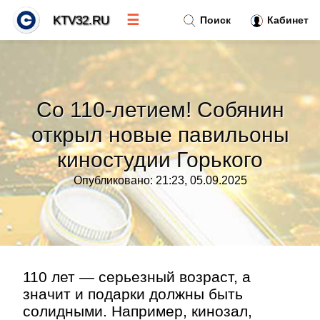
☰
KTV32.RU
Поиск
Кабинет
Новости
»
Со 110-летием! Собянин
Тренды новостей
»
открыл новые павильоны
киностудии Горького
Рубрики
»
Опубликовано: 21:23, 05.09.2025
Правила
»
Контакт
»
110 лет — серьезный возраст, а
значит и подарки должны быть
солидными. Например, кинозал,