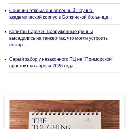
Собянин открыл обновленный Научно-
академический корпус в Боткинской больнице...
Капитан Eagle S: Вооруженные финны
высадились на танкер так, что могли устроить
пожар...
Серый забор у незаконного ТЦ на "Приморской"
простоит до апреля 2026 года...