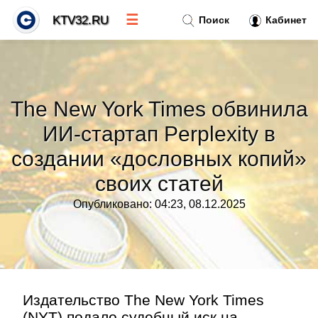
☰
KTV32.RU
Поиск
Кабинет
Новости
»
The New York Times обвинила
Тренды новостей
»
ИИ-стартап Perplexity в
создании «дословных копий»
Рубрики
»
своих статей
Правила
»
Опубликовано: 04:23, 08.12.2025
Контакт
»
Издательство The New York Times
(NYT) подало судебный иск на