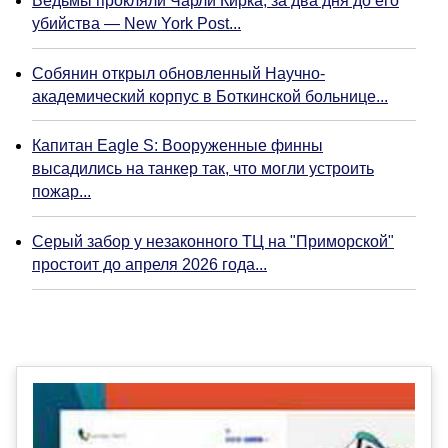
Ведьмы прокляли Чарли Кирка, за два дня до его
убийства — New York Post...
Собянин открыл обновленный Научно-
академический корпус в Боткинской больнице...
Капитан Eagle S: Вооруженные финны
высадились на танкер так, что могли устроить
пожар...
Серый забор у незаконного ТЦ на "Приморской"
простоит до апреля 2026 года...