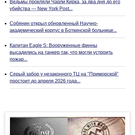
Ведьмы прокляли Чарли Кирка, за два дня до его
убийства — New York Post...
Собянин открыл обновленный Научно-
академический корпус в Боткинской больнице...
Капитан Eagle S: Вооруженные финны
высадились на танкер так, что могли устроить
пожар...
Серый забор у незаконного ТЦ на "Приморской"
простоит до апреля 2026 года...