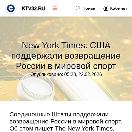
☰
KTV32.RU
Поиск
Кабинет
Новости
»
New York Times: США
Тренды новостей
»
поддержали возвращение
России в мировой спорт
Рубрики
»
Опубликовано: 05:23, 22.02.2026
Правила
»
Контакт
»
Соединенные Штаты поддержали
возвращение России в мировой спорт.
Об этом пишет The New York Times,