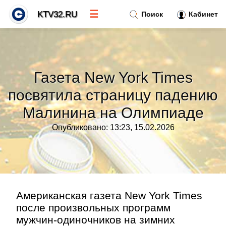
☰
KTV32.RU
Поиск
Кабинет
Новости
»
Газета New York Times
Тренды новостей
»
посвятила страницу падению
Малинина на Олимпиаде
Рубрики
»
Опубликовано: 13:23, 15.02.2026
Правила
»
Контакт
»
Американская газета New York Times
после произвольных программ
мужчин-одиночников на зимних