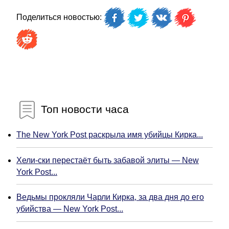
Поделиться новостью:
Топ новости часа
The New York Post раскрыла имя убийцы Кирка...
Хели-ски перестаёт быть забавой элиты — New
York Post...
Ведьмы прокляли Чарли Кирка, за два дня до его
убийства — New York Post...