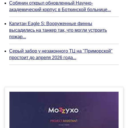
Собянин открыл обновленный Научно-
академический корпус в Боткинской больнице...
Капитан Eagle S: Вооруженные финны
высадились на танкер так, что могли устроить
пожар...
Серый забор у незаконного ТЦ на "Приморской"
простоит до апреля 2026 года...